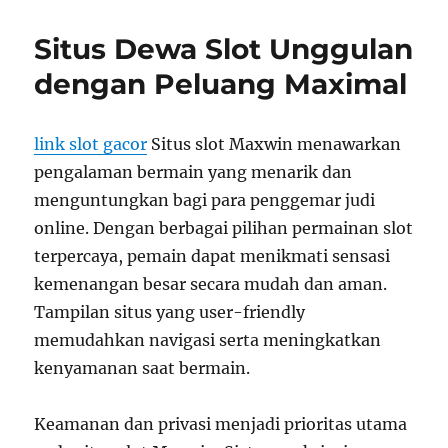
Slot
QRIS
Situs Dewa Slot Unggulan
Dinilai
Lebih
dengan Peluang Maximal
Aman
untuk
Pemain
link slot gacor
Situs slot Maxwin menawarkan
Modern
pengalaman bermain yang menarik dan
menguntungkan bagi para penggemar judi
online. Dengan berbagai pilihan permainan slot
terpercaya, pemain dapat menikmati sensasi
kemenangan besar secara mudah dan aman.
Tampilan situs yang user-friendly
memudahkan navigasi serta meningkatkan
kenyamanan saat bermain.
Keamanan dan privasi menjadi prioritas utama