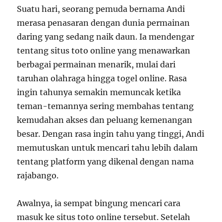
Suatu hari, seorang pemuda bernama Andi
merasa penasaran dengan dunia permainan
daring yang sedang naik daun. Ia mendengar
tentang situs toto online yang menawarkan
berbagai permainan menarik, mulai dari
taruhan olahraga hingga togel online. Rasa
ingin tahunya semakin memuncak ketika
teman-temannya sering membahas tentang
kemudahan akses dan peluang kemenangan
besar. Dengan rasa ingin tahu yang tinggi, Andi
memutuskan untuk mencari tahu lebih dalam
tentang platform yang dikenal dengan nama
rajabango.
Awalnya, ia sempat bingung mencari cara
masuk ke situs toto online tersebut. Setelah