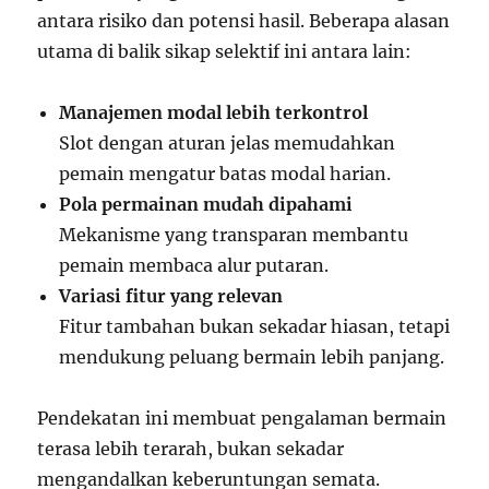
antara risiko dan potensi hasil. Beberapa alasan
utama di balik sikap selektif ini antara lain:
Manajemen modal lebih terkontrol
Slot dengan aturan jelas memudahkan
pemain mengatur batas modal harian.
Pola permainan mudah dipahami
Mekanisme yang transparan membantu
pemain membaca alur putaran.
Variasi fitur yang relevan
Fitur tambahan bukan sekadar hiasan, tetapi
mendukung peluang bermain lebih panjang.
Pendekatan ini membuat pengalaman bermain
terasa lebih terarah, bukan sekadar
mengandalkan keberuntungan semata.