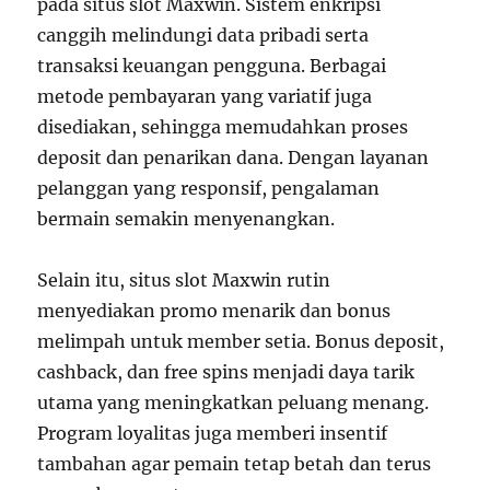
pada situs slot Maxwin. Sistem enkripsi
canggih melindungi data pribadi serta
transaksi keuangan pengguna. Berbagai
metode pembayaran yang variatif juga
disediakan, sehingga memudahkan proses
deposit dan penarikan dana. Dengan layanan
pelanggan yang responsif, pengalaman
bermain semakin menyenangkan.
Selain itu, situs slot Maxwin rutin
menyediakan promo menarik dan bonus
melimpah untuk member setia. Bonus deposit,
cashback, dan free spins menjadi daya tarik
utama yang meningkatkan peluang menang.
Program loyalitas juga memberi insentif
tambahan agar pemain tetap betah dan terus