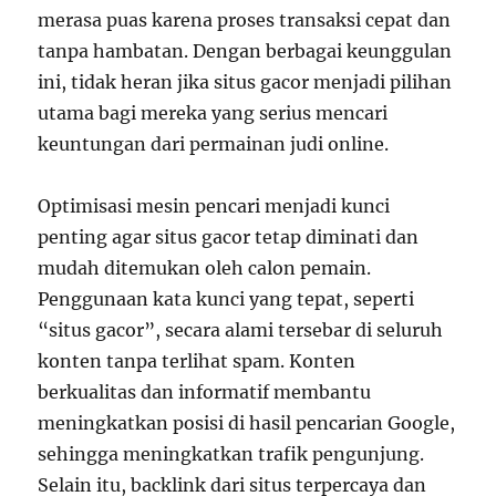
merasa puas karena proses transaksi cepat dan
tanpa hambatan. Dengan berbagai keunggulan
ini, tidak heran jika situs gacor menjadi pilihan
utama bagi mereka yang serius mencari
keuntungan dari permainan judi online.
Optimisasi mesin pencari menjadi kunci
penting agar situs gacor tetap diminati dan
mudah ditemukan oleh calon pemain.
Penggunaan kata kunci yang tepat, seperti
“situs gacor”, secara alami tersebar di seluruh
konten tanpa terlihat spam. Konten
berkualitas dan informatif membantu
meningkatkan posisi di hasil pencarian Google,
sehingga meningkatkan trafik pengunjung.
Selain itu, backlink dari situs terpercaya dan