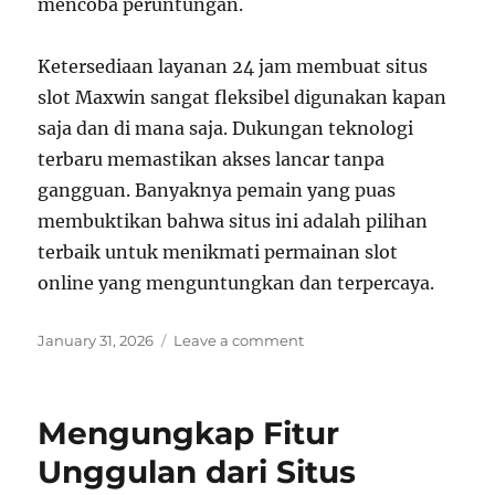
mencoba peruntungan.
Ketersediaan layanan 24 jam membuat situs
slot Maxwin sangat fleksibel digunakan kapan
saja dan di mana saja. Dukungan teknologi
terbaru memastikan akses lancar tanpa
gangguan. Banyaknya pemain yang puas
membuktikan bahwa situs ini adalah pilihan
terbaik untuk menikmati permainan slot
online yang menguntungkan dan terpercaya.
Posted
on
January 31, 2026
Leave a comment
on
Situs
Dewa
Slot
Mengungkap Fitur
Unggulan
dengan
Unggulan dari Situs
Peluang