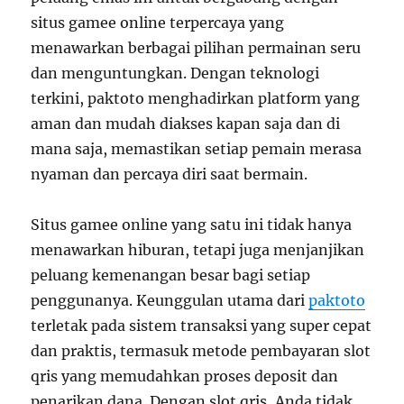
situs gamee online terpercaya yang
menawarkan berbagai pilihan permainan seru
dan menguntungkan. Dengan teknologi
terkini, paktoto menghadirkan platform yang
aman dan mudah diakses kapan saja dan di
mana saja, memastikan setiap pemain merasa
nyaman dan percaya diri saat bermain.
Situs gamee online yang satu ini tidak hanya
menawarkan hiburan, tetapi juga menjanjikan
peluang kemenangan besar bagi setiap
penggunanya. Keunggulan utama dari
paktoto
terletak pada sistem transaksi yang super cepat
dan praktis, termasuk metode pembayaran slot
qris yang memudahkan proses deposit dan
penarikan dana. Dengan slot qris, Anda tidak