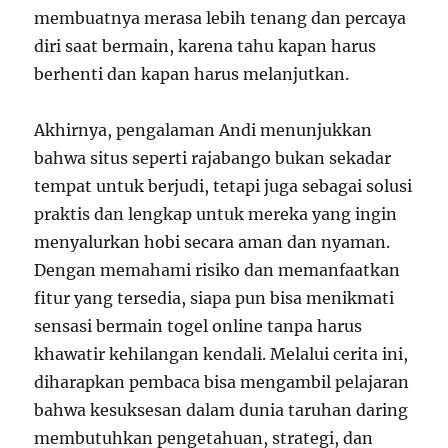
membuatnya merasa lebih tenang dan percaya
diri saat bermain, karena tahu kapan harus
berhenti dan kapan harus melanjutkan.
Akhirnya, pengalaman Andi menunjukkan
bahwa situs seperti rajabango bukan sekadar
tempat untuk berjudi, tetapi juga sebagai solusi
praktis dan lengkap untuk mereka yang ingin
menyalurkan hobi secara aman dan nyaman.
Dengan memahami risiko dan memanfaatkan
fitur yang tersedia, siapa pun bisa menikmati
sensasi bermain togel online tanpa harus
khawatir kehilangan kendali. Melalui cerita ini,
diharapkan pembaca bisa mengambil pelajaran
bahwa kesuksesan dalam dunia taruhan daring
membutuhkan pengetahuan, strategi, dan