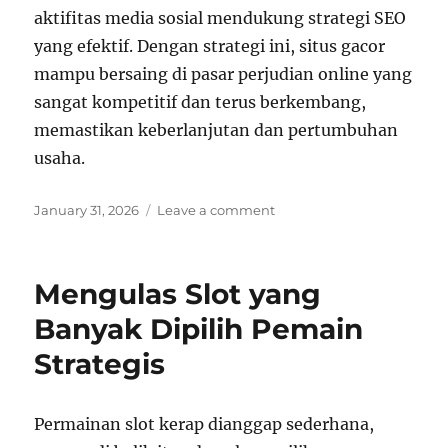
aktifitas media sosial mendukung strategi SEO
yang efektif. Dengan strategi ini, situs gacor
mampu bersaing di pasar perjudian online yang
sangat kompetitif dan terus berkembang,
memastikan keberlanjutan dan pertumbuhan
usaha.
Posted
on
January 31, 2026
Leave a comment
on
Mengungkap
Fitur
Unggulan
Mengulas Slot yang
dari
Situs
Banyak Dipilih Pemain
Gacor
Strategis
Terpopuler
Saat
Ini
Permainan slot kerap dianggap sederhana,