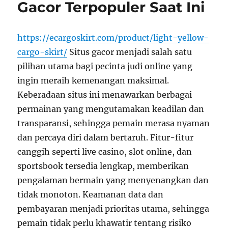
Gacor Terpopuler Saat Ini
Maximal
https://ecargoskirt.com/product/light-yellow-
cargo-skirt/
Situs gacor menjadi salah satu
pilihan utama bagi pecinta judi online yang
ingin meraih kemenangan maksimal.
Keberadaan situs ini menawarkan berbagai
permainan yang mengutamakan keadilan dan
transparansi, sehingga pemain merasa nyaman
dan percaya diri dalam bertaruh. Fitur-fitur
canggih seperti live casino, slot online, dan
sportsbook tersedia lengkap, memberikan
pengalaman bermain yang menyenangkan dan
tidak monoton. Keamanan data dan
pembayaran menjadi prioritas utama, sehingga
pemain tidak perlu khawatir tentang risiko