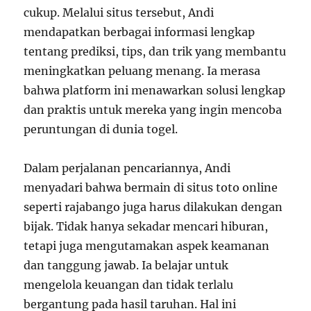
cukup. Melalui situs tersebut, Andi
mendapatkan berbagai informasi lengkap
tentang prediksi, tips, dan trik yang membantu
meningkatkan peluang menang. Ia merasa
bahwa platform ini menawarkan solusi lengkap
dan praktis untuk mereka yang ingin mencoba
peruntungan di dunia togel.
Dalam perjalanan pencariannya, Andi
menyadari bahwa bermain di situs toto online
seperti rajabango juga harus dilakukan dengan
bijak. Tidak hanya sekadar mencari hiburan,
tetapi juga mengutamakan aspek keamanan
dan tanggung jawab. Ia belajar untuk
mengelola keuangan dan tidak terlalu
bergantung pada hasil taruhan. Hal ini