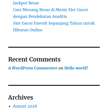
Jackpot Besar
Cara Menang Besar di Mesin Slot Gacor
dengan Pendekatan Analitis
Slot Gacor Favorit Sepanjang Tahun untuk
Hiburan Online
Recent Comments
A WordPress Commenter
on
Hello world!
Archives
August 2026