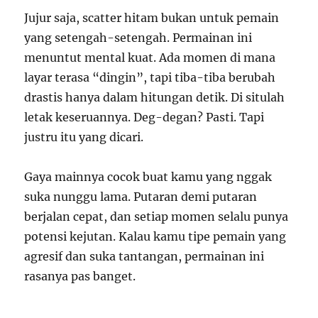
Jujur saja, scatter hitam bukan untuk pemain
yang setengah-setengah. Permainan ini
menuntut mental kuat. Ada momen di mana
layar terasa “dingin”, tapi tiba-tiba berubah
drastis hanya dalam hitungan detik. Di situlah
letak keseruannya. Deg-degan? Pasti. Tapi
justru itu yang dicari.
Gaya mainnya cocok buat kamu yang nggak
suka nunggu lama. Putaran demi putaran
berjalan cepat, dan setiap momen selalu punya
potensi kejutan. Kalau kamu tipe pemain yang
agresif dan suka tantangan, permainan ini
rasanya pas banget.