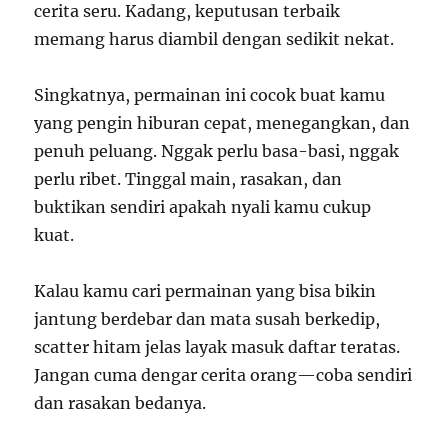
cerita seru. Kadang, keputusan terbaik
memang harus diambil dengan sedikit nekat.
Singkatnya, permainan ini cocok buat kamu
yang pengin hiburan cepat, menegangkan, dan
penuh peluang. Nggak perlu basa-basi, nggak
perlu ribet. Tinggal main, rasakan, dan
buktikan sendiri apakah nyali kamu cukup
kuat.
Kalau kamu cari permainan yang bisa bikin
jantung berdebar dan mata susah berkedip,
scatter hitam jelas layak masuk daftar teratas.
Jangan cuma dengar cerita orang—coba sendiri
dan rasakan bedanya.