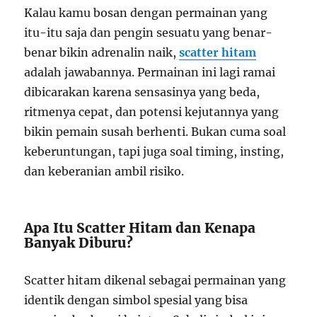
Kalau kamu bosan dengan permainan yang
itu-itu saja dan pengin sesuatu yang benar-
benar bikin adrenalin naik,
scatter hitam
adalah jawabannya. Permainan ini lagi ramai
dibicarakan karena sensasinya yang beda,
ritmenya cepat, dan potensi kejutannya yang
bikin pemain susah berhenti. Bukan cuma soal
keberuntungan, tapi juga soal timing, insting,
dan keberanian ambil risiko.
Apa Itu Scatter Hitam dan Kenapa
Banyak Diburu?
Scatter hitam dikenal sebagai permainan yang
identik dengan simbol spesial yang bisa