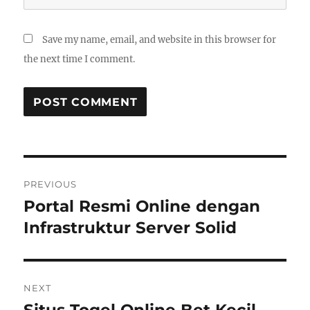
Save my name, email, and website in this browser for
the next time I comment.
Post
PREVIOUS
navigation
Portal Resmi Online dengan
Previous
post:
Infrastruktur Server Solid
NEXT
Next