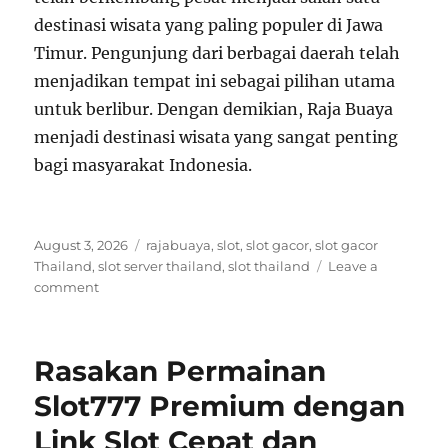
destinasi wisata yang paling populer di Jawa
Timur. Pengunjung dari berbagai daerah telah
menjadikan tempat ini sebagai pilihan utama
untuk berlibur. Dengan demikian, Raja Buaya
menjadi destinasi wisata yang sangat penting
bagi masyarakat Indonesia.
Posted
Tags
August 3, 2026
rajabuaya
,
slot
,
slot gacor
,
slot gacor
on
Thailand
,
slot server thailand
,
slot thailand
Leave a
on
comment
Temukan
Slot
Terbaik
Rasakan Permainan
yang
Memberikan
Slot777 Premium dengan
Peluang
Link Slot Cepat dan
Menang