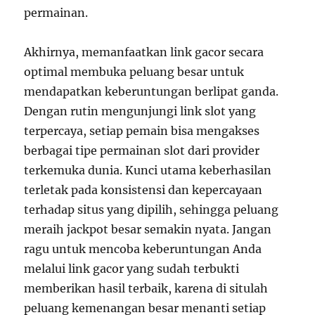
permainan.
Akhirnya, memanfaatkan link gacor secara
optimal membuka peluang besar untuk
mendapatkan keberuntungan berlipat ganda.
Dengan rutin mengunjungi link slot yang
terpercaya, setiap pemain bisa mengakses
berbagai tipe permainan slot dari provider
terkemuka dunia. Kunci utama keberhasilan
terletak pada konsistensi dan kepercayaan
terhadap situs yang dipilih, sehingga peluang
meraih jackpot besar semakin nyata. Jangan
ragu untuk mencoba keberuntungan Anda
melalui link gacor yang sudah terbukti
memberikan hasil terbaik, karena di situlah
peluang kemenangan besar menanti setiap