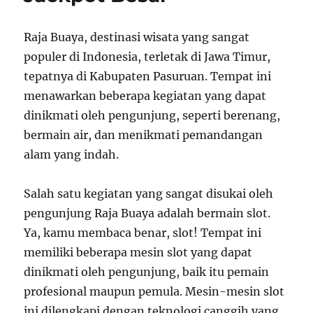
Raja Buaya, destinasi wisata yang sangat
populer di Indonesia, terletak di Jawa Timur,
tepatnya di Kabupaten Pasuruan. Tempat ini
menawarkan beberapa kegiatan yang dapat
dinikmati oleh pengunjung, seperti berenang,
bermain air, dan menikmati pemandangan
alam yang indah.
Salah satu kegiatan yang sangat disukai oleh
pengunjung Raja Buaya adalah bermain slot.
Ya, kamu membaca benar, slot! Tempat ini
memiliki beberapa mesin slot yang dapat
dinikmati oleh pengunjung, baik itu pemain
profesional maupun pemula. Mesin-mesin slot
ini dilengkapi dengan teknologi canggih yang