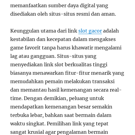
memanfaatkan sumber daya digital yang
disediakan oleh situs-situs resmi dan aman.
Keunggulan utama dari link
slot gacor
adalah
kestabilan dan kecepatan dalam mengakses
game favorit tanpa harus khawatir mengalami
lag atau gangguan. Situs-situs yang
menyediakan link slot berkualitas tinggi
biasanya menawarkan fitur-fitur menarik yang
memudahkan pemain melakukan transaksi
dan memantau hasil kemenangan secara real-
time. Dengan demikian, peluang untuk
mendapatkan kemenangan besar semakin
terbuka lebar, bahkan saat bermain dalam
waktu singkat. Pemilihan link yang tepat
sangat krusial agar pengalaman bermain