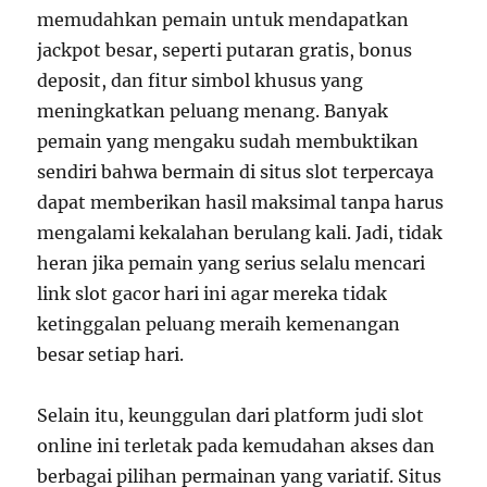
memudahkan pemain untuk mendapatkan
jackpot besar, seperti putaran gratis, bonus
deposit, dan fitur simbol khusus yang
meningkatkan peluang menang. Banyak
pemain yang mengaku sudah membuktikan
sendiri bahwa bermain di situs slot terpercaya
dapat memberikan hasil maksimal tanpa harus
mengalami kekalahan berulang kali. Jadi, tidak
heran jika pemain yang serius selalu mencari
link slot gacor hari ini agar mereka tidak
ketinggalan peluang meraih kemenangan
besar setiap hari.
Selain itu, keunggulan dari platform judi slot
online ini terletak pada kemudahan akses dan
berbagai pilihan permainan yang variatif. Situs