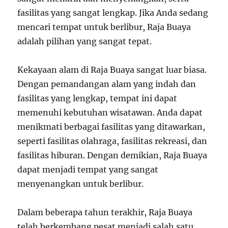
fasilitas yang sangat lengkap. Jika Anda sedang
mencari tempat untuk berlibur, Raja Buaya
adalah pilihan yang sangat tepat.
Kekayaan alam di Raja Buaya sangat luar biasa.
Dengan pemandangan alam yang indah dan
fasilitas yang lengkap, tempat ini dapat
memenuhi kebutuhan wisatawan. Anda dapat
menikmati berbagai fasilitas yang ditawarkan,
seperti fasilitas olahraga, fasilitas rekreasi, dan
fasilitas hiburan. Dengan demikian, Raja Buaya
dapat menjadi tempat yang sangat
menyenangkan untuk berlibur.
Dalam beberapa tahun terakhir, Raja Buaya
telah berkembang pesat menjadi salah satu