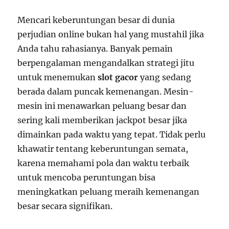
Mengurangi
Mencari keberuntungan besar di dunia
Risiko
Kerugian
perjudian online bukan hal yang mustahil jika
Anda tahu rahasianya. Banyak pemain
berpengalaman mengandalkan strategi jitu
untuk menemukan
slot gacor
yang sedang
berada dalam puncak kemenangan. Mesin-
mesin ini menawarkan peluang besar dan
sering kali memberikan jackpot besar jika
dimainkan pada waktu yang tepat. Tidak perlu
khawatir tentang keberuntungan semata,
karena memahami pola dan waktu terbaik
untuk mencoba peruntungan bisa
meningkatkan peluang meraih kemenangan
besar secara signifikan.