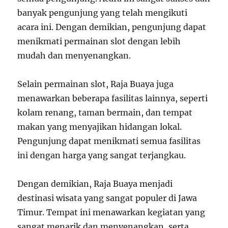
banyak pengunjung yang telah mengikuti
acara ini. Dengan demikian, pengunjung dapat
menikmati permainan slot dengan lebih
mudah dan menyenangkan.
Selain permainan slot, Raja Buaya juga
menawarkan beberapa fasilitas lainnya, seperti
kolam renang, taman bermain, dan tempat
makan yang menyajikan hidangan lokal.
Pengunjung dapat menikmati semua fasilitas
ini dengan harga yang sangat terjangkau.
Dengan demikian, Raja Buaya menjadi
destinasi wisata yang sangat populer di Jawa
Timur. Tempat ini menawarkan kegiatan yang
sangat menarik dan menyenangkan, serta