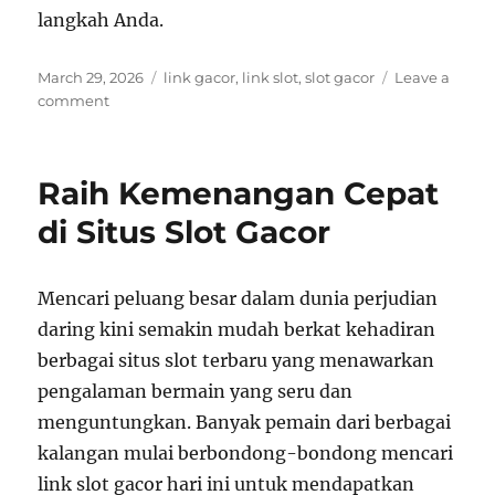
langkah Anda.
Posted
Tags
March 29, 2026
link gacor
,
link slot
,
slot gacor
Leave a
on
on
comment
Dapatkan
Jackpot
Instan
Raih Kemenangan Cepat
di
Slot
di Situs Slot Gacor
Gacor
Melalui
Link
Mencari peluang besar dalam dunia perjudian
Gacor
daring kini semakin mudah berkat kehadiran
Terpercaya
berbagai situs slot terbaru yang menawarkan
pengalaman bermain yang seru dan
menguntungkan. Banyak pemain dari berbagai
kalangan mulai berbondong-bondong mencari
link slot gacor hari ini untuk mendapatkan