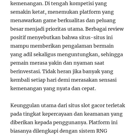
kemenangan. Di tengah kompetisi yang
semakin ketat, menemukan platform yang
menawarkan game berkualitas dan peluang
besar menjadi prioritas utama. Berbagai review
positif menyebutkan bahwa situs-situs ini
mampu memberikan pengalaman bermain
yang adil sekaligus menguntungkan, sehingga
pemain merasa yakin dan nyaman saat
berinvestasi. Tidak heran jika banyak yang
kembali setiap hari demi merasakan sensasi
kemenangan yang nyata dan cepat.
Keunggulan utama dari situs slot gacor terletak
pada tingkat kepercayaan dan keamanan yang
diberikan kepada penggunanya. Platform ini
biasanya dilengkapi dengan sistem RNG