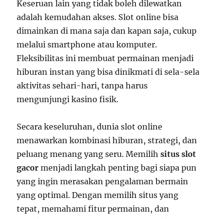
Keseruan lain yang tidak boleh dilewatkan
adalah kemudahan akses. Slot online bisa
dimainkan di mana saja dan kapan saja, cukup
melalui smartphone atau komputer.
Fleksibilitas ini membuat permainan menjadi
hiburan instan yang bisa dinikmati di sela-sela
aktivitas sehari-hari, tanpa harus
mengunjungi kasino fisik.
Secara keseluruhan, dunia slot online
menawarkan kombinasi hiburan, strategi, dan
peluang menang yang seru. Memilih
situs slot
gacor
menjadi langkah penting bagi siapa pun
yang ingin merasakan pengalaman bermain
yang optimal. Dengan memilih situs yang
tepat, memahami fitur permainan, dan