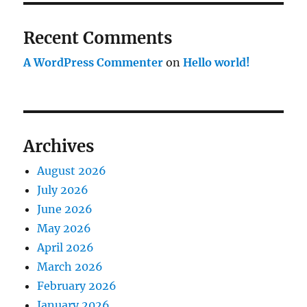
Recent Comments
A WordPress Commenter
on
Hello world!
Archives
August 2026
July 2026
June 2026
May 2026
April 2026
March 2026
February 2026
January 2026