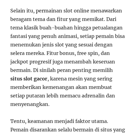
Selain itu, permainan slot online menawarkan
beragam tema dan fitur yang memikat. Dari
tema klasik buah-buahan hingga petualangan
fantasi yang penuh animasi, setiap pemain bisa
menemukan jenis slot yang sesuai dengan
selera mereka. Fitur bonus, free spin, dan
jackpot progresif juga menambah keseruan
bermain. Di sinilah peran penting memilih
situs slot gacor
, karena mesin yang sering
memberikan kemenangan akan membuat
setiap putaran lebih memacu adrenalin dan
menyenangkan.
Tentu, keamanan menjadi faktor utama.
Pemain disarankan selalu bermain di situs yang