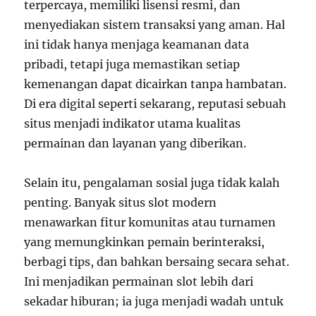
terpercaya, memiliki lisensi resmi, dan
menyediakan sistem transaksi yang aman. Hal
ini tidak hanya menjaga keamanan data
pribadi, tetapi juga memastikan setiap
kemenangan dapat dicairkan tanpa hambatan.
Di era digital seperti sekarang, reputasi sebuah
situs menjadi indikator utama kualitas
permainan dan layanan yang diberikan.
Selain itu, pengalaman sosial juga tidak kalah
penting. Banyak situs slot modern
menawarkan fitur komunitas atau turnamen
yang memungkinkan pemain berinteraksi,
berbagi tips, dan bahkan bersaing secara sehat.
Ini menjadikan permainan slot lebih dari
sekadar hiburan; ia juga menjadi wadah untuk