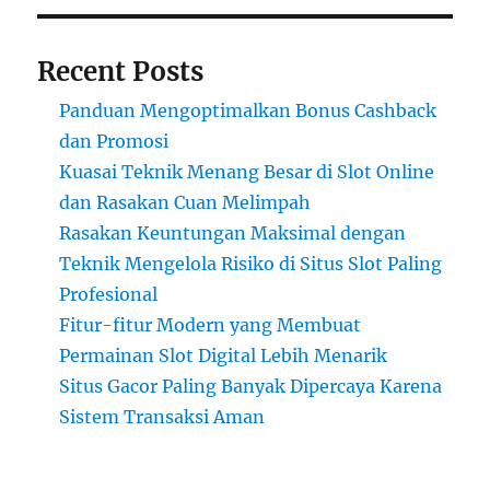
Recent Posts
Panduan Mengoptimalkan Bonus Cashback
dan Promosi
Kuasai Teknik Menang Besar di Slot Online
dan Rasakan Cuan Melimpah
Rasakan Keuntungan Maksimal dengan
Teknik Mengelola Risiko di Situs Slot Paling
Profesional
Fitur-fitur Modern yang Membuat
Permainan Slot Digital Lebih Menarik
Situs Gacor Paling Banyak Dipercaya Karena
Sistem Transaksi Aman