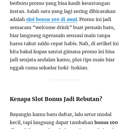
berburu promo yang bisa kasih keuntungan
instan. Salah satu yang lagi sering dibicarakan
adalah
slot bonus 100 di awal
. Promo ini jadi
semacam “welcome drink” buat pemain baru,
biar langsung ngerasain sensasi main tanpa
harus takut saldo cepat habis. Nah, di artikel ini
kita bakal kupas santai gimana promo ini bisa
jadi senjata andalan kamu, plus tips main biar
nggak cuma sekadar hoki-hokian.
Kenapa Slot Bonus Jadi Rebutan?
Bayangin kamu baru daftar, lalu setor modal
kecil, tapi langsung dapat tambahan
bonus 100