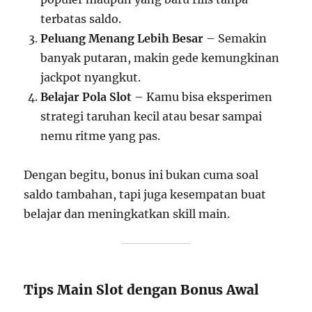
terbatas saldo.
Peluang Menang Lebih Besar
– Semakin
banyak putaran, makin gede kemungkinan
jackpot nyangkut.
Belajar Pola Slot
– Kamu bisa eksperimen
strategi taruhan kecil atau besar sampai
nemu ritme yang pas.
Dengan begitu, bonus ini bukan cuma soal
saldo tambahan, tapi juga kesempatan buat
belajar dan meningkatkan skill main.
Tips Main Slot dengan Bonus Awal