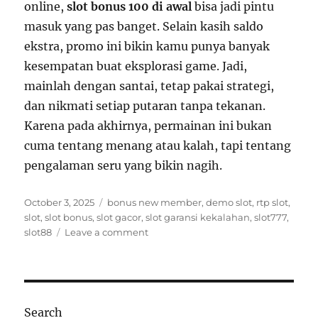
online,
slot bonus 100 di awal
bisa jadi pintu
masuk yang pas banget. Selain kasih saldo
ekstra, promo ini bikin kamu punya banyak
kesempatan buat eksplorasi game. Jadi,
mainlah dengan santai, tetap pakai strategi,
dan nikmati setiap putaran tanpa tekanan.
Karena pada akhirnya, permainan ini bukan
cuma tentang menang atau kalah, tapi tentang
pengalaman seru yang bikin nagih.
Posted
Tags
October 3, 2025
bonus new member
,
demo slot
,
rtp slot
,
on
slot
,
slot bonus
,
slot gacor
,
slot garansi kekalahan
,
slot777
,
on
slot88
Leave a comment
Strategi
Main
Cerdas
dengan
Bonus
Search