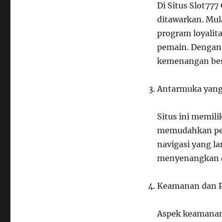
Di Situs Slot77
ditawarkan. Mul
program loyalit
pemain. Dengan
kemenangan bes
Antarmuka yan
Situs ini memil
memudahkan pem
navigasi yang la
menyenangkan 
Keamanan dan P
Aspek keamanan 