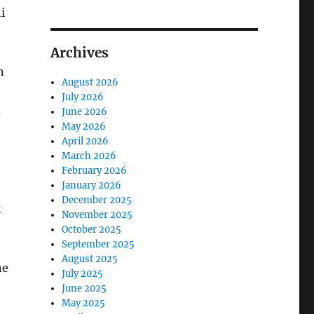
i
Archives
n
August 2026
July 2026
.
June 2026
May 2026
April 2026
March 2026
February 2026
January 2026
December 2025
k
November 2025
October 2025
September 2025
August 2025
ne
July 2025
June 2025
May 2025