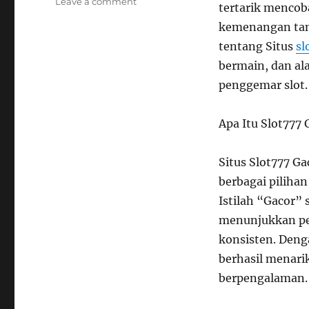
on
Leave a comment
tertarik mencob
Slot777
kemenangan tanp
Gacor
Menjadi
tentang Situs
sl
Pilihan
bermain, dan ala
Strategis
penggemar slot.
bagi
Siapa
Saja
Apa Itu Slot777 
yang
Ingin
Menang
Situs Slot777 G
Secara
berbagai piliha
Konsisten
Istilah “Gacor”
menunjukkan pe
konsisten. Deng
berhasil menari
berpengalaman.