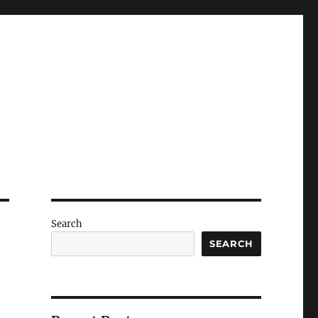
Search
SEARCH