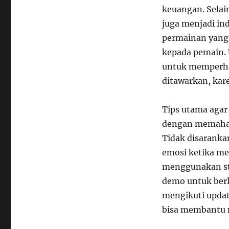
keuangan. Selai
juga menjadi ind
permainan yang
kepada pemain. 
untuk memperha
ditawarkan, kar
Tips utama agar
dengan memaham
Tidak disaranka
emosi ketika me
menggunakan str
demo untuk berl
mengikuti updat
bisa membantu 