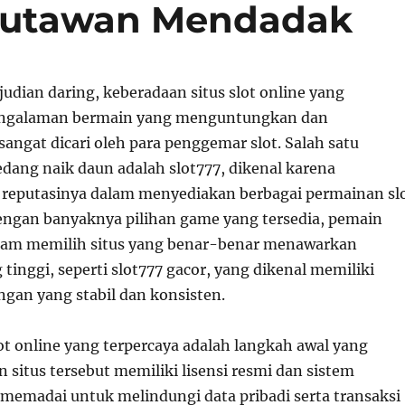
Jutawan Mendadak
udian daring, keberadaan situs slot online yang
ngalaman bermain yang menguntungkan dan
ngat dicari oleh para penggemar slot. Salah satu
edang naik daun adalah slot777, dikenal karena
reputasinya dalam menyediakan berbagai permainan sl
 Dengan banyaknya pilihan game yang tersedia, pemain
alam memilih situs yang benar-benar menawarkan
inggi, seperti slot777 gacor, yang dikenal memiliki
gan yang stabil dan konsisten.
ot online yang terpercaya adalah langkah awal yang
n situs tersebut memiliki lisensi resmi dan sistem
emadai untuk melindungi data pribadi serta transaksi