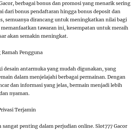
7 Gacor, berbagai bonus dan promosi yang menarik sering
ai dari bonus pendaftaran hingga bonus deposit dan
as, semuanya dirancang untuk meningkatkan nilai bagi
 memanfaatkan tawaran ini, kesempatan untuk meraih
ar akan semakin meningkat.
g Ramah Pengguna
iki desain antarmuka yang mudah digunakan, yang
ain dalam menjelajahi berbagai permainan. Dengan
ncar dan informasi yang jelas, bermain menjadi lebih
dan nyaman.
rivasi Terjamin
sangat penting dalam perjudian online. Slot777 Gacor