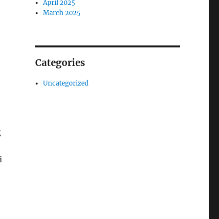
April 2025
March 2025
Categories
Uncategorized
g
i