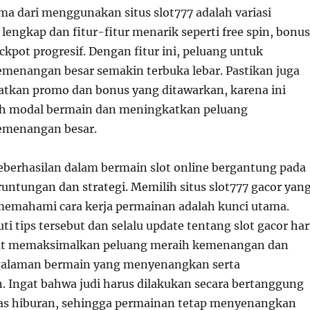
a dari menggunakan situs slot777 adalah variasi
engkap dan fitur-fitur menarik seperti free spin, bonus
ckpot progresif. Dengan fitur ini, peluang untuk
enangan besar semakin terbuka lebar. Pastikan juga
tkan promo dan bonus yang ditawarkan, karena ini
 modal bermain dan meningkatkan peluang
menangan besar.
berhasilan dalam bermain slot online bergantung pada
untungan dan strategi. Memilih situs slot777 gacor yan
memahami cara kerja permainan adalah kunci utama.
 tips tersebut dan selalu update tentang slot gacor har
pat memaksimalkan peluang meraih kemenangan dan
alaman bermain yang menyenangkan serta
Ingat bahwa judi harus dilakukan secara bertanggung
as hiburan, sehingga permainan tetap menyenangkan