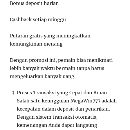
Bonus deposit harian
Cashback setiap minggu
Putaran gratis yang meningkatkan
kemungkinan menang
Dengan promosi ini, pemain bisa menikmati
lebih banyak waktu bermain tanpa harus
mengeluarkan banyak uang.
Proses Transaksi yang Cepat dan Aman
Salah satu keunggulan MegaWin777 adalah
kecepatan dalam deposit dan penarikan.
Dengan sistem transaksi otomatis,
kemenangan Anda dapat langsung