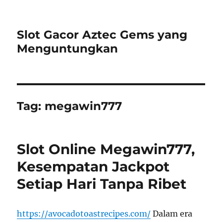
Slot Gacor Aztec Gems yang
Menguntungkan
Tag:
megawin777
Slot Online Megawin777,
Kesempatan Jackpot
Setiap Hari Tanpa Ribet
https://avocadotoastrecipes.com/
Dalam era