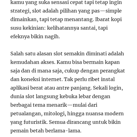
kamu yang suka sensasi cepat tapi tetap ingin
strategi, slot adalah pilihan yang pas—simple
dimainkan, tapi tetap menantang. Ibarat kopi
susu kekinian: kelihatannya santai, tapi
efeknya bikin nagih.
Salah satu alasan slot semakin diminati adalah
kemudahan akses. Kamu bisa bermain kapan
saja dan di mana saja, cukup dengan perangkat
dan koneksi internet. Tak perlu ribet instal
aplikasi berat atau antre panjang. Sekali login,
dunia slot langsung kebuka lebar dengan
berbagai tema menarik—mulai dari
petualangan, mitologi, hingga nuansa modern
yang futuristik. Semua dirancang untuk bikin
pemain betah berlama-lama.