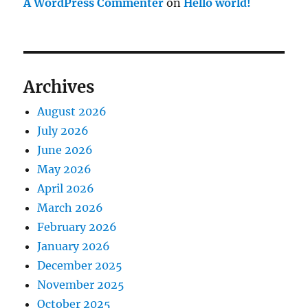
A WordPress Commenter
on
Hello world!
Archives
August 2026
July 2026
June 2026
May 2026
April 2026
March 2026
February 2026
January 2026
December 2025
November 2025
October 2025