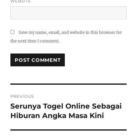
WEBSITE
Save my name, email, and website in this browser for
the next time I comment.
Post
PREVIOUS
navigation
Serunya Togel Online Sebagai
Previous
post:
Hiburan Angka Masa Kini