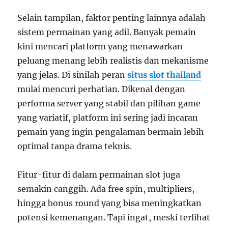
Selain tampilan, faktor penting lainnya adalah
sistem permainan yang adil. Banyak pemain
kini mencari platform yang menawarkan
peluang menang lebih realistis dan mekanisme
yang jelas. Di sinilah peran
situs slot thailand
mulai mencuri perhatian. Dikenal dengan
performa server yang stabil dan pilihan game
yang variatif, platform ini sering jadi incaran
pemain yang ingin pengalaman bermain lebih
optimal tanpa drama teknis.
Fitur-fitur di dalam permainan slot juga
semakin canggih. Ada free spin, multipliers,
hingga bonus round yang bisa meningkatkan
potensi kemenangan. Tapi ingat, meski terlihat