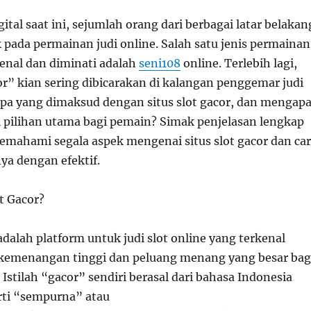
tal saat ini, sejumlah orang dari berbagai latar belakan
 pada permainan judi online. Salah satu jenis permainan
kenal dan diminati adalah
seni108
online. Terlebih lagi,
cor” kian sering dibicarakan di kalangan penggemar judi
 apa yang dimaksud dengan situs slot gacor, dan mengap
di pilihan utama bagi pemain? Simak penjelasan lengkap
emahami segala aspek mengenai situs slot gacor dan ca
a dengan efektif.
ot Gacor?
 adalah platform untuk judi slot online yang terkenal
kemenangan tinggi dan peluang menang yang besar bag
 Istilah “gacor” sendiri berasal dari bahasa Indonesia
rti “sempurna” atau