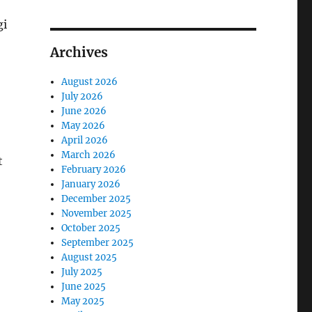
gi
Archives
August 2026
July 2026
June 2026
May 2026
April 2026
March 2026
t
February 2026
January 2026
December 2025
November 2025
October 2025
September 2025
August 2025
July 2025
June 2025
May 2025