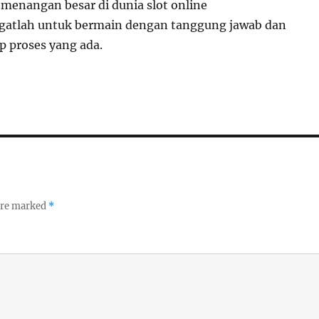
menangan besar di dunia slot online
ngatlah untuk bermain dengan tanggung jawab dan
p proses yang ada.
 are marked
*