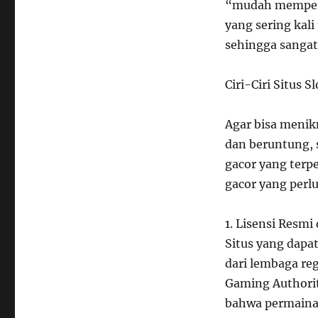
“mudah mempero
yang sering kal
sehingga sanga
Ciri-Ciri Situs 
Agar bisa meni
dan beruntung, 
gacor yang terpe
gacor yang perlu
1. Lisensi Resmi
Situs yang dapat
dari lembaga reg
Gaming Authorit
bahwa permaina