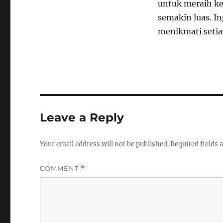
untuk meraih ke
semakin luas. I
menikmati setia
Leave a Reply
Your email address will not be published.
Required fields
COMMENT
*