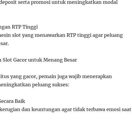
deposit serta promosi untuk meningkatkan modal
ngan RTP Tinggi
esin slot yang menawarkan RTP tinggi agar peluang
sar.
n Slot Gacor untuk Menang Besar
situs yang gacor, pemain juga wajib menerapkan
meningkatkan peluang sukses:
Secara Baik
kerugian dan keuntungan agar tidak terbawa emosi saat