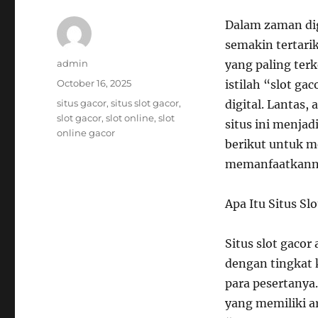
Dalam zaman digi
semakin tertarik
Author
admin
yang paling ter
Posted
October 16, 2025
istilah “slot ga
on
Tags
situs gacor
,
situs slot gacor
,
digital. Lantas,
slot gacor
,
slot online
,
slot
situs ini menja
online gacor
berikut untuk m
memanfaatkanny
Apa Itu Situs Sl
Situs slot gacor
dengan tingkat 
para pesertanya.
yang memiliki a