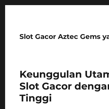
Slot Gacor Aztec Gems 
Keunggulan Utam
Slot Gacor deng
Tinggi