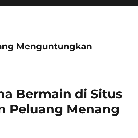
yang Menguntungkan
a Bermain di Situs
an Peluang Menang