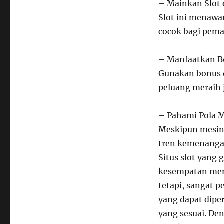
– Mainkan Slot 
Slot ini menawa
cocok bagi pema
– Manfaatkan Bo
Gunakan bonus d
peluang meraih 
– Pahami Pola M
Meskipun mesin 
tren kemenanga
Situs slot yang
kesempatan men
tetapi, sangat p
yang dapat dipe
yang sesuai. De