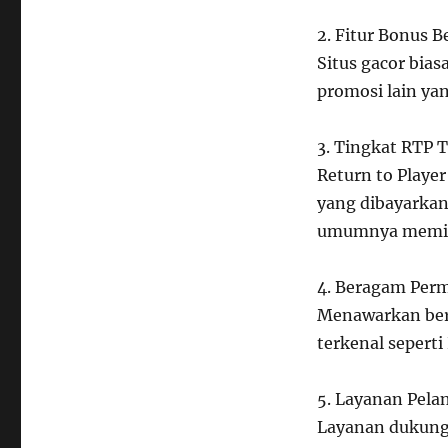
2. Fitur Bonus 
Situs gacor bias
promosi lain y
3. Tingkat RTP T
Return to Play
yang dibayarkan
umumnya memilik
4. Beragam Perm
Menawarkan berb
terkenal seperti
5. Layanan Pela
Layanan dukung