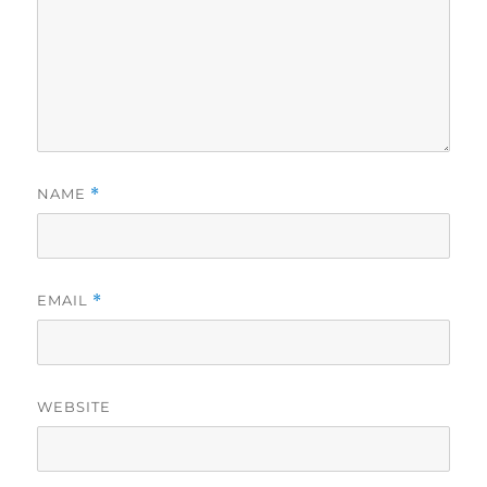
NAME
*
EMAIL
*
WEBSITE