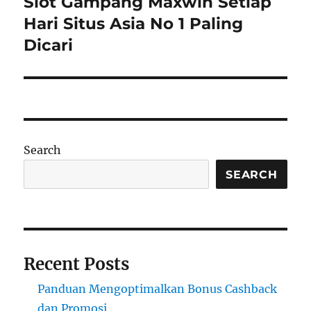
Slot Gampang Maxwin Setiap
Next
post:
Hari Situs Asia No 1 Paling
Dicari
Search
SEARCH
Recent Posts
Panduan Mengoptimalkan Bonus Cashback
dan Promosi