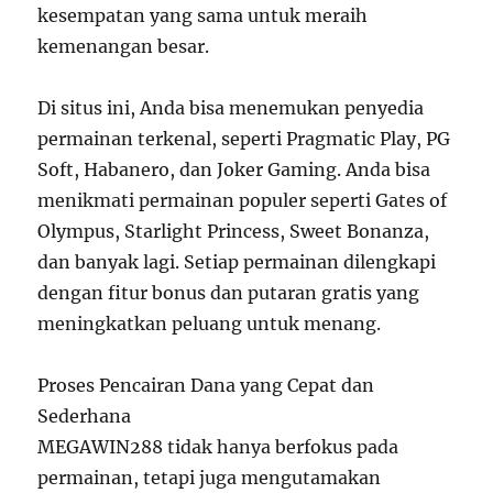
kesempatan yang sama untuk meraih
kemenangan besar.
Di situs ini, Anda bisa menemukan penyedia
permainan terkenal, seperti Pragmatic Play, PG
Soft, Habanero, dan Joker Gaming. Anda bisa
menikmati permainan populer seperti Gates of
Olympus, Starlight Princess, Sweet Bonanza,
dan banyak lagi. Setiap permainan dilengkapi
dengan fitur bonus dan putaran gratis yang
meningkatkan peluang untuk menang.
Proses Pencairan Dana yang Cepat dan
Sederhana
MEGAWIN288 tidak hanya berfokus pada
permainan, tetapi juga mengutamakan