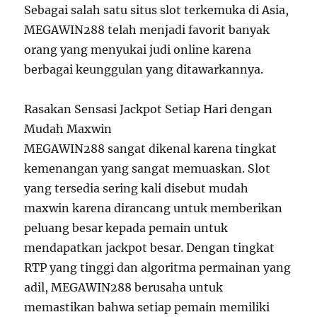
Sebagai salah satu situs slot terkemuka di Asia,
MEGAWIN288 telah menjadi favorit banyak
orang yang menyukai judi online karena
berbagai keunggulan yang ditawarkannya.
Rasakan Sensasi Jackpot Setiap Hari dengan
Mudah Maxwin
MEGAWIN288 sangat dikenal karena tingkat
kemenangan yang sangat memuaskan. Slot
yang tersedia sering kali disebut mudah
maxwin karena dirancang untuk memberikan
peluang besar kepada pemain untuk
mendapatkan jackpot besar. Dengan tingkat
RTP yang tinggi dan algoritma permainan yang
adil, MEGAWIN288 berusaha untuk
memastikan bahwa setiap pemain memiliki