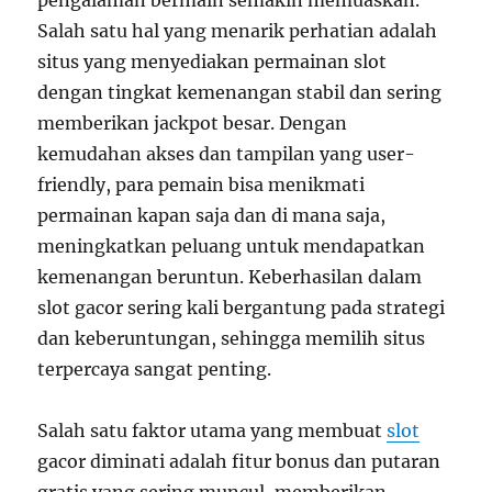
pengalaman bermain semakin memuaskan.
Salah satu hal yang menarik perhatian adalah
situs yang menyediakan permainan slot
dengan tingkat kemenangan stabil dan sering
memberikan jackpot besar. Dengan
kemudahan akses dan tampilan yang user-
friendly, para pemain bisa menikmati
permainan kapan saja dan di mana saja,
meningkatkan peluang untuk mendapatkan
kemenangan beruntun. Keberhasilan dalam
slot gacor sering kali bergantung pada strategi
dan keberuntungan, sehingga memilih situs
terpercaya sangat penting.
Salah satu faktor utama yang membuat
slot
gacor diminati adalah fitur bonus dan putaran