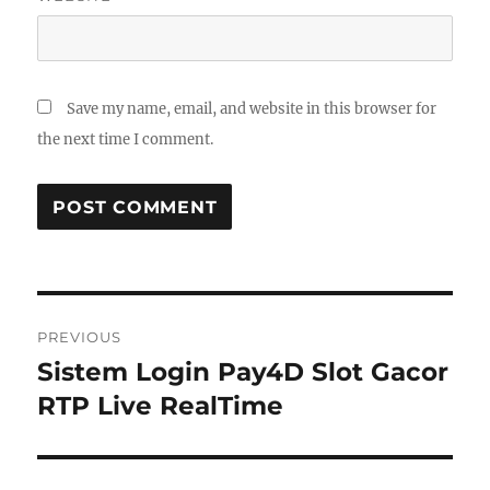
Save my name, email, and website in this browser for
the next time I comment.
Post
PREVIOUS
navigation
Sistem Login Pay4D Slot Gacor
Previous
post:
RTP Live RealTime