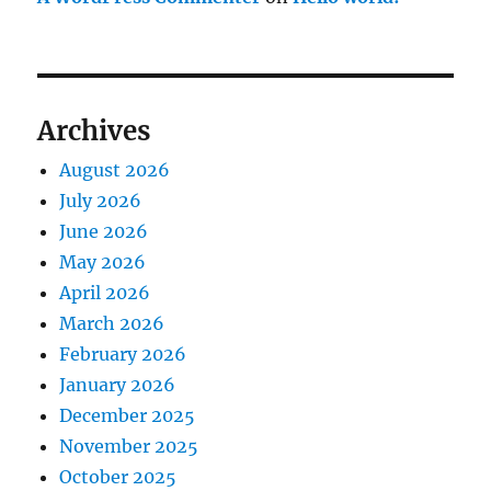
Archives
August 2026
July 2026
June 2026
May 2026
April 2026
March 2026
February 2026
January 2026
December 2025
November 2025
October 2025