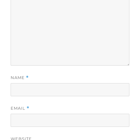
NAME
*
EMAIL
*
WEBSITE