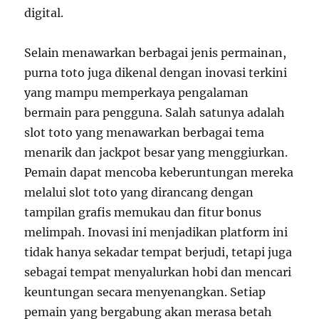
digital.
Selain menawarkan berbagai jenis permainan,
purna toto juga dikenal dengan inovasi terkini
yang mampu memperkaya pengalaman
bermain para pengguna. Salah satunya adalah
slot toto yang menawarkan berbagai tema
menarik dan jackpot besar yang menggiurkan.
Pemain dapat mencoba keberuntungan mereka
melalui slot toto yang dirancang dengan
tampilan grafis memukau dan fitur bonus
melimpah. Inovasi ini menjadikan platform ini
tidak hanya sekadar tempat berjudi, tetapi juga
sebagai tempat menyalurkan hobi dan mencari
keuntungan secara menyenangkan. Setiap
pemain yang bergabung akan merasa betah