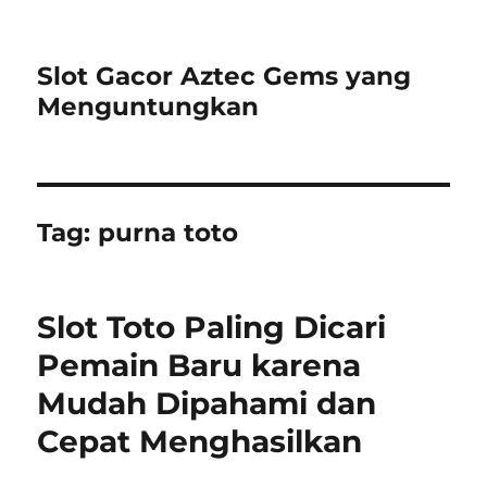
Slot Gacor Aztec Gems yang
Menguntungkan
Tag:
purna toto
Slot Toto Paling Dicari
Pemain Baru karena
Mudah Dipahami dan
Cepat Menghasilkan