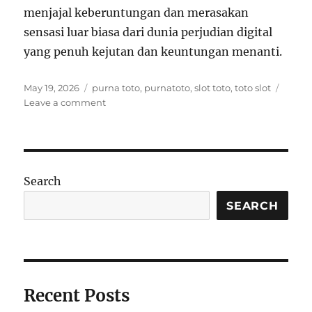
menjajal keberuntungan dan merasakan
sensasi luar biasa dari dunia perjudian digital
yang penuh kejutan dan keuntungan menanti.
Posted
Tags
May 19, 2026
purna toto
,
purnatoto
,
slot toto
,
toto slot
on
on
Leave a comment
Slot
Toto
Paling
Dicari
Pemain
Search
Baru
karena
SEARCH
Mudah
Dipahami
dan
Cepat
Menghasilkan
Recent Posts