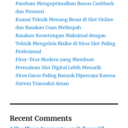
Panduan Mengoptimalkan Bonus Cashback
dan Promosi
Kuasai Teknik Menang Besar di Slot Online
dan Rasakan Cuan Melimpah
Rasakan Keuntungan Maksimal dengan
Teknik Mengelola Risiko di Situs Slot Paling
Profesional
Fitur-fitur Modern yang Membuat
Permainan Slot Digital Lebih Menarik
Situs Gacor Paling Banyak Dipercaya Karena
Sistem Transaksi Aman
Recent Comments