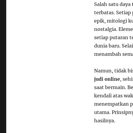
Salah satu daya 
terbatas. Setia
epik, mitologi 
nostalgia. Elem
setiap putaran 
dunia baru. Selai
menambah semang
Namun, tidak bis
judi online
, seh
saat bermain. B
kendali atas wak
menempatkan pe
utama. Prinsipn
hasilnya.