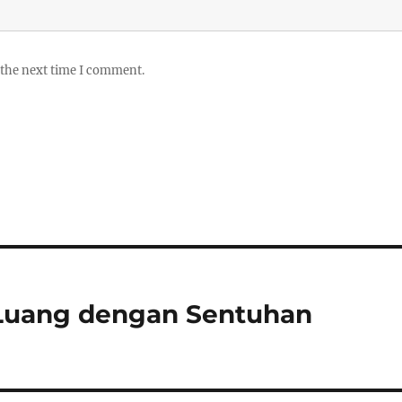
 the next time I comment.
Luang dengan Sentuhan