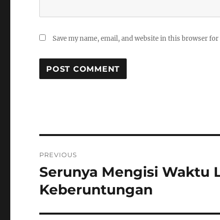
Save my name, email, and website in this browser for
Post
PREVIOUS
navigation
Serunya Mengisi Waktu 
Previous
post:
Keberuntungan