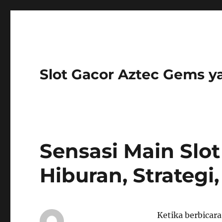
Slot Gacor Aztec Gems 
Sensasi Main Slot
Hiburan, Strateg
Ketika berbica