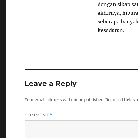
dengan sikap sa
akhirnya, hibur
seberapa banyak
kesadaran.
Leave a Reply
Your email address will not be published.
Required fields
COMMENT
*