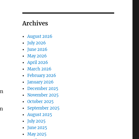
Archives
August 2026
July 2026
June 2026
May 2026
April 2026
March 2026
February 2026
January 2026
December 2025
an
November 2025
October 2025
an
September 2025
August 2025
July 2025
June 2025
May 2025