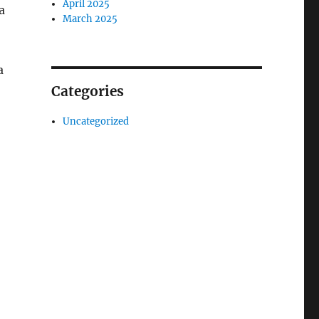
April 2025
a
March 2025
a
Categories
Uncategorized