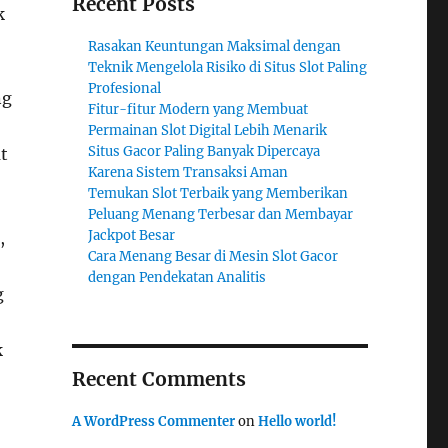
Recent Posts
k
Rasakan Keuntungan Maksimal dengan
Teknik Mengelola Risiko di Situs Slot Paling
Profesional
ng
Fitur-fitur Modern yang Membuat
Permainan Slot Digital Lebih Menarik
Situs Gacor Paling Banyak Dipercaya
t
Karena Sistem Transaksi Aman
Temukan Slot Terbaik yang Memberikan
Peluang Menang Terbesar dan Membayar
Jackpot Besar
,
Cara Menang Besar di Mesin Slot Gacor
dengan Pendekatan Analitis
g
k
Recent Comments
A WordPress Commenter
on
Hello world!