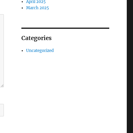
April 2025
March 2025
Categories
Uncategorized