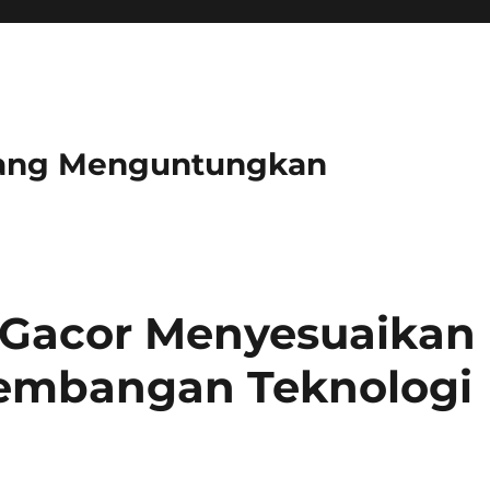
yang Menguntungkan
 Gacor Menyesuaikan
kembangan Teknologi