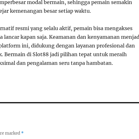
perbesar modal bermain, sehingga pemain semakin
jar kemenangan besar setiap waktu.
rnatif resmi yang selalu aktif, pemain bisa mengakses
ara lancar kapan saja. Keamanan dan kenyamanan menjad
 platform ini, didukung dengan layanan profesional dan
 Bermain di Slot88 jadi pilihan tepat untuk meraih
simal dan pengalaman seru tanpa hambatan.
 are marked
*