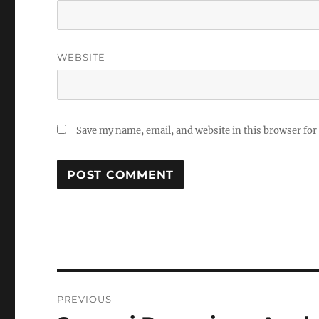
WEBSITE
Save my name, email, and website in this browser for
Post
PREVIOUS
navigation