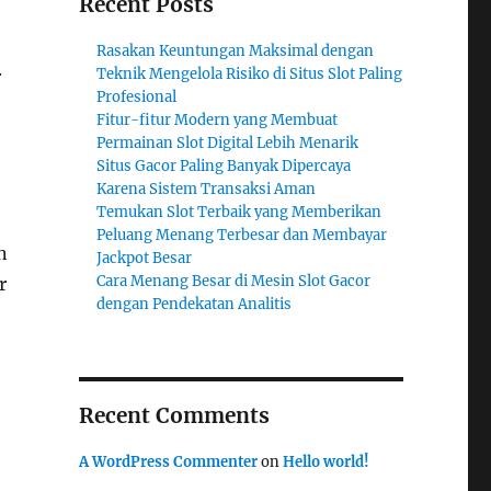
Recent Posts
Rasakan Keuntungan Maksimal dengan
.
Teknik Mengelola Risiko di Situs Slot Paling
Profesional
Fitur-fitur Modern yang Membuat
Permainan Slot Digital Lebih Menarik
Situs Gacor Paling Banyak Dipercaya
Karena Sistem Transaksi Aman
Temukan Slot Terbaik yang Memberikan
Peluang Menang Terbesar dan Membayar
n
Jackpot Besar
Cara Menang Besar di Mesin Slot Gacor
r
dengan Pendekatan Analitis
Recent Comments
A WordPress Commenter
on
Hello world!