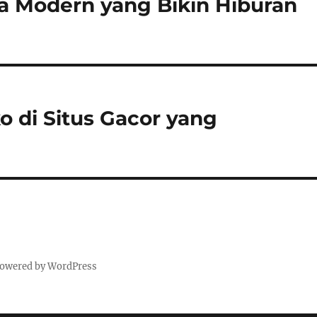
a Modern yang Bikin Hiburan
o di Situs Gacor yang
powered by WordPress