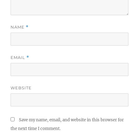
NAME
*
EMAIL
*
WEBSITE
Save my name, email, and website in this browser for
the next time I comment.