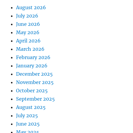
August 2026
July 2026
June 2026
May 2026
April 2026
March 2026
February 2026
January 2026
December 2025
November 2025
October 2025
September 2025
August 2025
July 2025
June 2025
May 2025