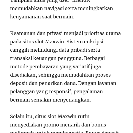
Tampilan situs yang user-friendly
memudahkan navigasi serta meningkatkan
kenyamanan saat bermain.
Keamanan dan privasi menjadi prioritas utama
pada situs slot Maxwin. Sistem enkripsi
canggih melindungi data pribadi serta
transaksi keuangan pengguna. Berbagai
metode pembayaran yang variatif juga
disediakan, sehingga memudahkan proses
deposit dan penarikan dana. Dengan layanan
pelanggan yang responsif, pengalaman
bermain semakin menyenangkan.
Selain itu, situs slot Maxwin rutin
menyediakan promo menarik dan bonus