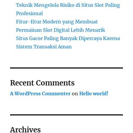
Teknik Mengelola Risiko di Situs Slot Paling
Profesional
Fitur-fitur Modern yang Membuat
Permainan Slot Digital Lebih Menarik
Situs Gacor Paling Banyak Dipercaya Karena
Sistem Transaksi Aman
Recent Comments
A WordPress Commenter
on
Hello world!
Archives