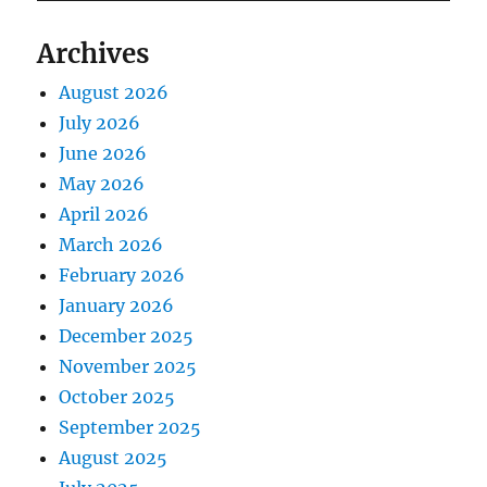
Archives
August 2026
July 2026
June 2026
May 2026
April 2026
March 2026
February 2026
January 2026
December 2025
November 2025
October 2025
September 2025
August 2025