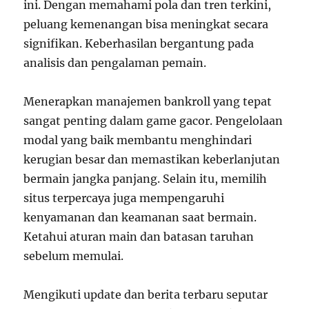
ini. Dengan memahami pola dan tren terkini,
peluang kemenangan bisa meningkat secara
signifikan. Keberhasilan bergantung pada
analisis dan pengalaman pemain.
Menerapkan manajemen bankroll yang tepat
sangat penting dalam game gacor. Pengelolaan
modal yang baik membantu menghindari
kerugian besar dan memastikan keberlanjutan
bermain jangka panjang. Selain itu, memilih
situs terpercaya juga mempengaruhi
kenyamanan dan keamanan saat bermain.
Ketahui aturan main dan batasan taruhan
sebelum memulai.
Mengikuti update dan berita terbaru seputar