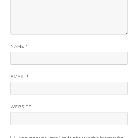
NAME
*
EMAIL
*
WEBSITE