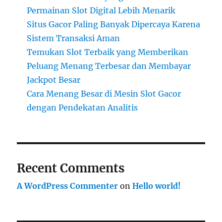
Permainan Slot Digital Lebih Menarik
Situs Gacor Paling Banyak Dipercaya Karena
Sistem Transaksi Aman
Temukan Slot Terbaik yang Memberikan
Peluang Menang Terbesar dan Membayar
Jackpot Besar
Cara Menang Besar di Mesin Slot Gacor
dengan Pendekatan Analitis
Recent Comments
A WordPress Commenter
on
Hello world!