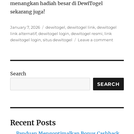
menangkan hadiah besar di DewiTogel
sekarang juga!
Posted
Tags
January 7, 2026
dewitogel
,
dewitogel link
,
dewitogel
on
link alternatif
,
dewitogel login
,
dewitogel resmi
,
link
on
dewitogel login
,
situs dewitogel
Leave a comment
Raih
Kemenan
Besar
dengan
Togel:
Search
Strategi
Jitu
SEARCH
yang
Harus
Kamu
Coba
Recent Posts
Panduan Mengoptimalkan Bonus Cashback