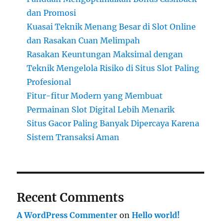
dan Promosi
Kuasai Teknik Menang Besar di Slot Online
dan Rasakan Cuan Melimpah
Rasakan Keuntungan Maksimal dengan
Teknik Mengelola Risiko di Situs Slot Paling
Profesional
Fitur-fitur Modern yang Membuat
Permainan Slot Digital Lebih Menarik
Situs Gacor Paling Banyak Dipercaya Karena
Sistem Transaksi Aman
Recent Comments
A WordPress Commenter
on
Hello world!