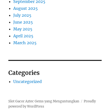
September 2025
August 2025
July 2025
June 2025
May 2025
April 2025
March 2025
Categories
Uncategorized
Slot Gacor Aztec Gems yang Menguntungkan
Proudly
powered by WordPress