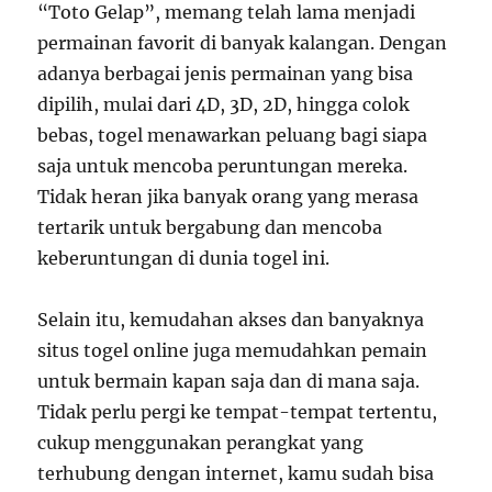
“Toto Gelap”, memang telah lama menjadi
permainan favorit di banyak kalangan. Dengan
adanya berbagai jenis permainan yang bisa
dipilih, mulai dari 4D, 3D, 2D, hingga colok
bebas, togel menawarkan peluang bagi siapa
saja untuk mencoba peruntungan mereka.
Tidak heran jika banyak orang yang merasa
tertarik untuk bergabung dan mencoba
keberuntungan di dunia togel ini.
Selain itu, kemudahan akses dan banyaknya
situs togel online juga memudahkan pemain
untuk bermain kapan saja dan di mana saja.
Tidak perlu pergi ke tempat-tempat tertentu,
cukup menggunakan perangkat yang
terhubung dengan internet, kamu sudah bisa