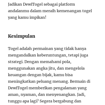
Jadikan DewiTogel sebagai platform
andalanmu dalam meraih kemenangan togel
yang kamu impikan!
Kesimpulan
Togel adalah permainan yang tidak hanya
mengandalkan keberuntungan, tetapi juga
strategi. Dengan memahami pola,
menggunakan angka jitu, dan mengelola
keuangan dengan bijak, kamu bisa
meningkatkan peluang menang. Bermain di
DewiTogel memberikan pengalaman yang
aman, nyaman, dan menyenangkan. Jadi,
tunggu apa lagi? Segera bergabung dan