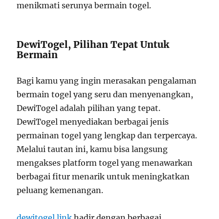
menikmati serunya bermain togel.
DewiTogel, Pilihan Tepat Untuk
Bermain
Bagi kamu yang ingin merasakan pengalaman
bermain togel yang seru dan menyenangkan,
DewiTogel adalah pilihan yang tepat.
DewiTogel menyediakan berbagai jenis
permainan togel yang lengkap dan terpercaya.
Melalui tautan ini, kamu bisa langsung
mengakses platform togel yang menawarkan
berbagai fitur menarik untuk meningkatkan
peluang kemenangan.
dewitogel link
hadir dengan berbagai