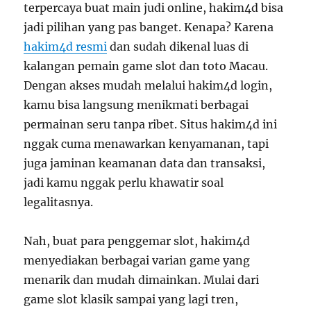
terpercaya buat main judi online, hakim4d bisa
jadi pilihan yang pas banget. Kenapa? Karena
hakim4d resmi
dan sudah dikenal luas di
kalangan pemain game slot dan toto Macau.
Dengan akses mudah melalui hakim4d login,
kamu bisa langsung menikmati berbagai
permainan seru tanpa ribet. Situs hakim4d ini
nggak cuma menawarkan kenyamanan, tapi
juga jaminan keamanan data dan transaksi,
jadi kamu nggak perlu khawatir soal
legalitasnya.
Nah, buat para penggemar slot, hakim4d
menyediakan berbagai varian game yang
menarik dan mudah dimainkan. Mulai dari
game slot klasik sampai yang lagi tren,