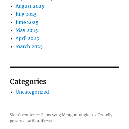
August 2025
July 2025
June 2025
May 2025
April 2025
March 2025
Categories
Uncategorized
Slot Gacor Aztec Gems yang Menguntungkan
Proudly
powered by WordPress