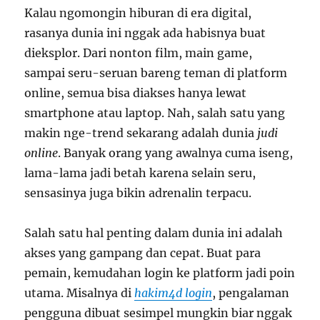
Macau
Kalau ngomongin hiburan di era digital,
rasanya dunia ini nggak ada habisnya buat
dieksplor. Dari nonton film, main game,
sampai seru-seruan bareng teman di platform
online, semua bisa diakses hanya lewat
smartphone atau laptop. Nah, salah satu yang
makin nge-trend sekarang adalah dunia
judi
online
. Banyak orang yang awalnya cuma iseng,
lama-lama jadi betah karena selain seru,
sensasinya juga bikin adrenalin terpacu.
Salah satu hal penting dalam dunia ini adalah
akses yang gampang dan cepat. Buat para
pemain, kemudahan login ke platform jadi poin
utama. Misalnya di
hakim4d login
, pengalaman
pengguna dibuat sesimpel mungkin biar nggak