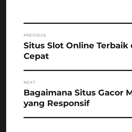
Post
PREVIOUS
navigation
Situs Slot Online Terbai
Previous
post:
Cepat
NEXT
Bagaimana Situs Gacor 
Next
post:
yang Responsif