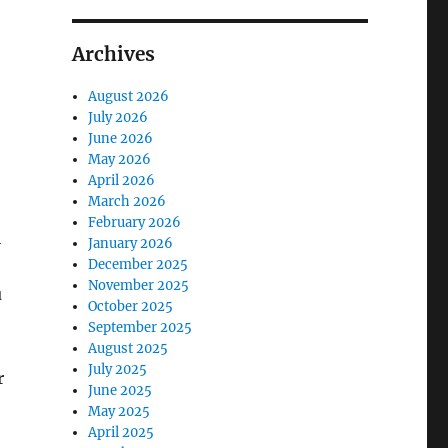
Archives
August 2026
July 2026
June 2026
May 2026
April 2026
March 2026
February 2026
i
January 2026
December 2025
November 2025
u
October 2025
September 2025
August 2025
July 2025
r
June 2025
May 2025
April 2025