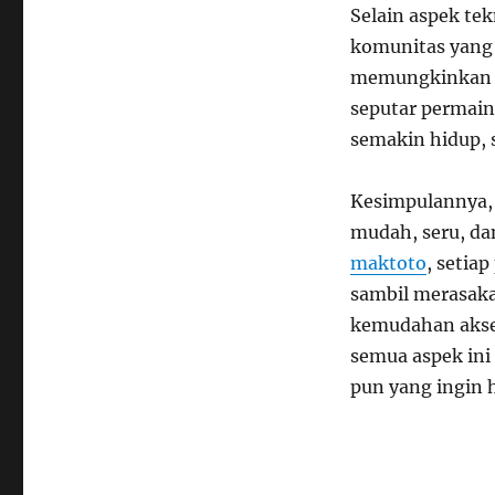
Selain aspek te
komunitas yang a
memungkinkan me
seputar permain
semakin hidup, 
Kesimpulannya,
mudah, seru, da
maktoto
, setia
sambil merasak
kemudahan akses
semua aspek ini
pun yang ingin h