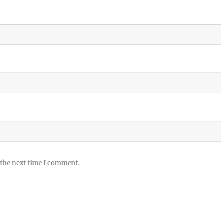
 the next time I comment.