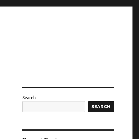
Search
SEARCH