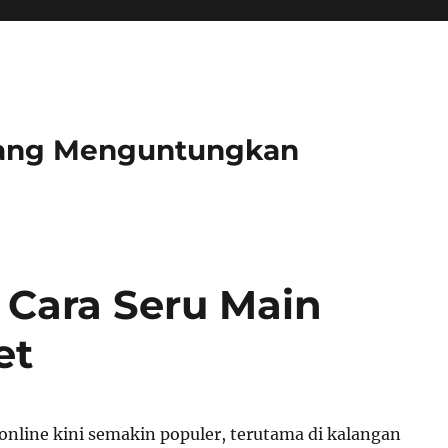
yang Menguntungkan
: Cara Seru Main
et
online kini semakin populer, terutama di kalangan