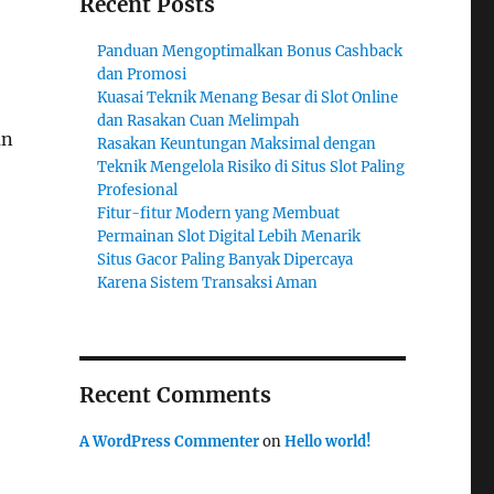
Recent Posts
Panduan Mengoptimalkan Bonus Cashback
dan Promosi
Kuasai Teknik Menang Besar di Slot Online
dan Rasakan Cuan Melimpah
an
Rasakan Keuntungan Maksimal dengan
Teknik Mengelola Risiko di Situs Slot Paling
Profesional
Fitur-fitur Modern yang Membuat
Permainan Slot Digital Lebih Menarik
Situs Gacor Paling Banyak Dipercaya
Karena Sistem Transaksi Aman
Recent Comments
A WordPress Commenter
on
Hello world!