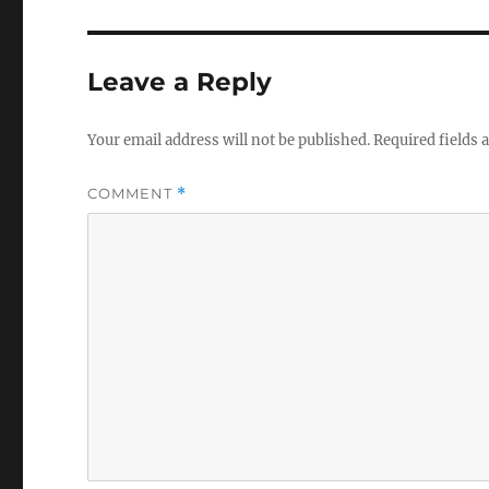
Leave a Reply
Your email address will not be published.
Required fields
COMMENT
*