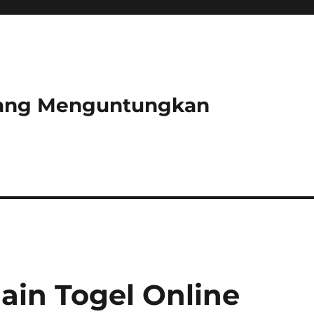
yang Menguntungkan
ain Togel Online