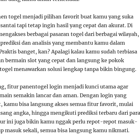
nen togel menjadi pilihan favorit buat kamu yang suka
antai tapi tetap ingin hasil yang cepat dan akurat. Di
mengakses berbagai pasaran togel dari berbagai wilayah,
prediksi dan analisis yang membantu kamu dalam
Praktis banget, kan? Apalagi kalau kamu sudah terbiasa
n bermain slot yang cepat dan langsung ke pokok
togel menawarkan solusi lengkap tanpa bikin bingung.
ng, fitur panentogel login menjadi kunci utama agar
main semakin lancar dan aman. Dengan login yang
, kamu bisa langsung akses semua fitur favorit, mulai
pasang angka, hingga mengikuti prediksi terbaru dari par
tur ini juga bikin kamu nggak perlu repot-repot masuk-
up masuk sekali, semua bisa langsung kamu nikmati.