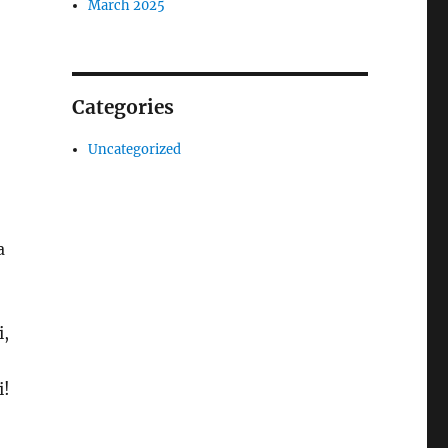
March 2025
Categories
Uncategorized
a
i,
i!