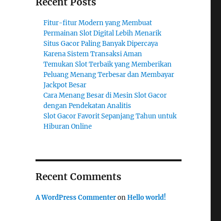
Recent Posts
Fitur-fitur Modern yang Membuat
Permainan Slot Digital Lebih Menarik
Situs Gacor Paling Banyak Dipercaya
Karena Sistem Transaksi Aman
Temukan Slot Terbaik yang Memberikan
Peluang Menang Terbesar dan Membayar
Jackpot Besar
Cara Menang Besar di Mesin Slot Gacor
dengan Pendekatan Analitis
Slot Gacor Favorit Sepanjang Tahun untuk
Hiburan Online
Recent Comments
A WordPress Commenter
on
Hello world!