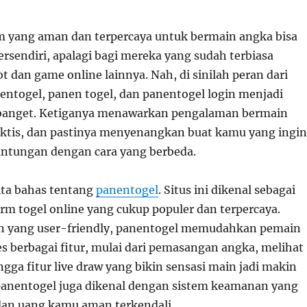
m yang aman dan terpercaya untuk bermain angka bisa
ersendiri, apalagi bagi mereka yang sudah terbiasa
t dan game online lainnya. Nah, di sinilah peran dari
nentogel, panen togel, dan panentogel login menjadi
s banget. Ketiganya menawarkan pengalaman bermain
aktis, dan pastinya menyenangkan buat kamu yang ingin
ntungan dengan cara yang berbeda.
ita bahas tentang
panentogel
. Situs ini dikenal sebagai
orm togel online yang cukup populer dan terpercaya.
n yang user-friendly, panentogel memudahkan pemain
 berbagai fitur, mulai dari pemasangan angka, melihat
ingga fitur live draw yang bikin sensasi main jadi makin
u, panentogel juga dikenal dengan sistem keamanan yang
 dan uang kamu aman terkendali.