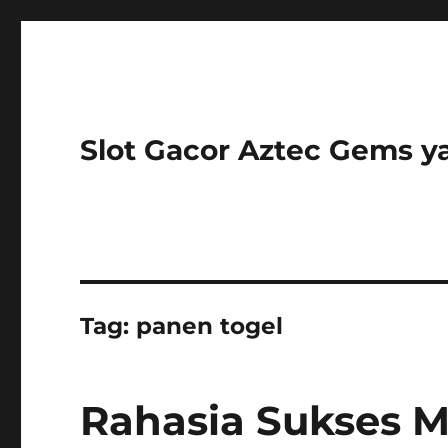
Slot Gacor Aztec Gems 
Tag:
panen togel
Rahasia Sukses M