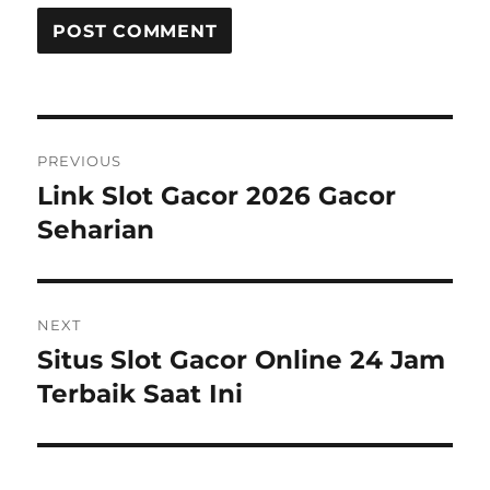
Post
PREVIOUS
navigation
Link Slot Gacor 2026 Gacor
Previous
post:
Seharian
NEXT
Situs Slot Gacor Online 24 Jam
Next
post:
Terbaik Saat Ini