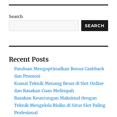
Search
SEARCH
Recent Posts
Panduan Mengoptimalkan Bonus Cashback
dan Promosi
Kuasai Teknik Menang Besar di Slot Online
dan Rasakan Cuan Melimpah
Rasakan Keuntungan Maksimal dengan
Teknik Mengelola Risiko di Situs Slot Paling
Profesional