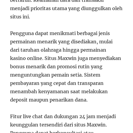
bertaruh. Keamanan data dan transaksi
menjadi prioritas utama yang diunggulkan oleh
situs ini.
Pengguna dapat menikmati berbagai jenis
permainan menarik yang disediakan, mulai
dari taruhan olahraga hingga permainan
kasino online. Situs Maxwin juga menyediakan
bonus menarik dan promosi rutin yang
menguntungkan pemain setia. Sistem
pembayaran yang cepat dan transparan
menambah kenyamanan saat melakukan
deposit maupun penarikan dana.
Fitur live chat dan dukungan 24 jam menjadi
keunggulan tersendiri dari situs Maxwin.