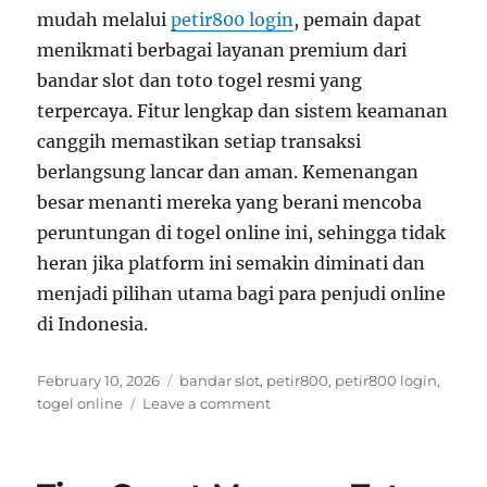
mudah melalui
petir800 login
, pemain dapat
menikmati berbagai layanan premium dari
bandar slot dan toto togel resmi yang
terpercaya. Fitur lengkap dan sistem keamanan
canggih memastikan setiap transaksi
berlangsung lancar dan aman. Kemenangan
besar menanti mereka yang berani mencoba
peruntungan di togel online ini, sehingga tidak
heran jika platform ini semakin diminati dan
menjadi pilihan utama bagi para penjudi online
di Indonesia.
Posted
Tags
February 10, 2026
bandar slot
,
petir800
,
petir800 login
,
on
on
togel online
Leave a comment
Cara
Mengatur
Ritme