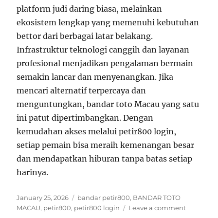
platform judi daring biasa, melainkan
ekosistem lengkap yang memenuhi kebutuhan
bettor dari berbagai latar belakang.
Infrastruktur teknologi canggih dan layanan
profesional menjadikan pengalaman bermain
semakin lancar dan menyenangkan. Jika
mencari alternatif terpercaya dan
menguntungkan, bandar toto Macau yang satu
ini patut dipertimbangkan. Dengan
kemudahan akses melalui petir800 login,
setiap pemain bisa meraih kemenangan besar
dan mendapatkan hiburan tanpa batas setiap
harinya.
Posted
Tags
January 25, 2026
bandar petir800
,
BANDAR TOTO
on
on
MACAU
,
petir800
,
petir800 login
Leave a comment
Tips