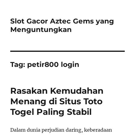
Slot Gacor Aztec Gems yang
Menguntungkan
Tag:
petir800 login
Rasakan Kemudahan
Menang di Situs Toto
Togel Paling Stabil
Dalam dunia perjudian daring, keberadaan