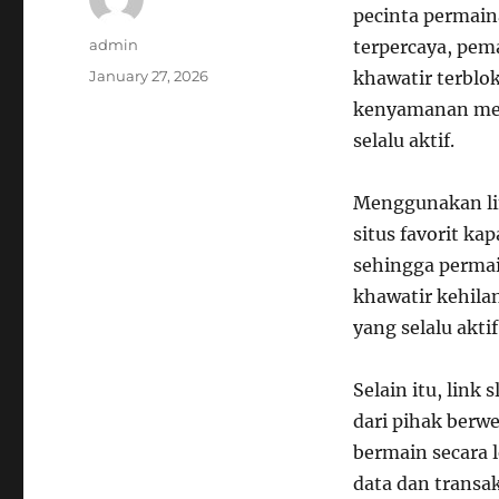
pecinta permaina
Author
admin
terpercaya, pe
Posted
January 27, 2026
khawatir terblo
on
kenyamanan men
selalu aktif.
Menggunakan li
situs favorit kap
sehingga permai
khawatir kehil
yang selalu akti
Selain itu, link
dari pihak berw
bermain secara 
data dan transa