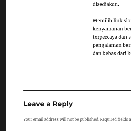
disediakan.
Memilih link slo
kenyamanan berm
terpercaya dan s
pengalaman ber
dan bebas dari 
Leave a Reply
Your email address will not be published.
Required fields