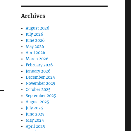
Archives
August 2026
July 2026
June 2026
May 2026
April 2026
March 2026
February 2026
January 2026
December 2025
November 2025
October 2025
September 2025
August 2025
July 2025
June 2025
May 2025
April 2025