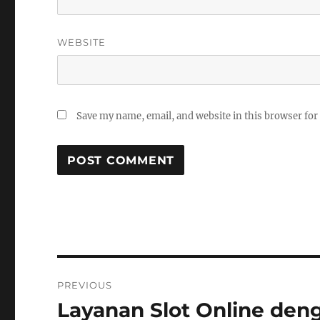
WEBSITE
Save my name, email, and website in this browser for
Post
PREVIOUS
navigation
Layanan Slot Online den
Previous