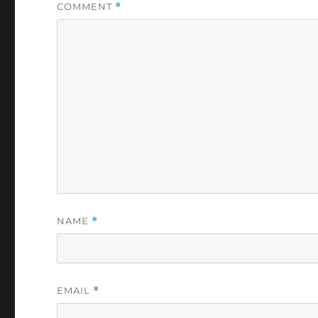
COMMENT
*
NAME
*
EMAIL
*