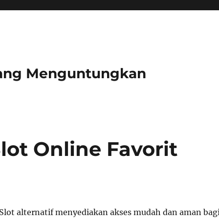
yang Menguntungkan
lot Online Favorit
Slot alternatif menyediakan akses mudah dan aman bag