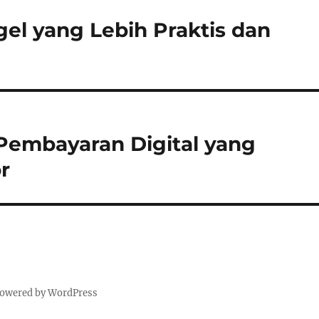
el yang Lebih Praktis dan
Pembayaran Digital yang
or
powered by WordPress