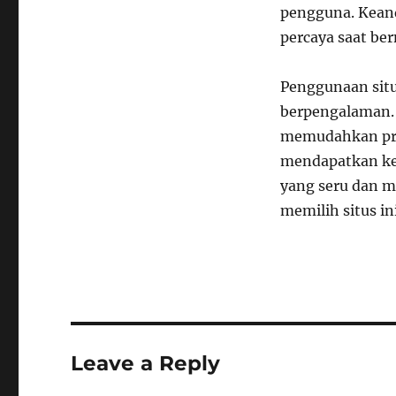
pengguna. Kean
percaya saat be
Penggunaan situ
berpengalaman. 
memudahkan pro
mendapatkan keu
yang seru dan 
memilih situs ini
Leave a Reply