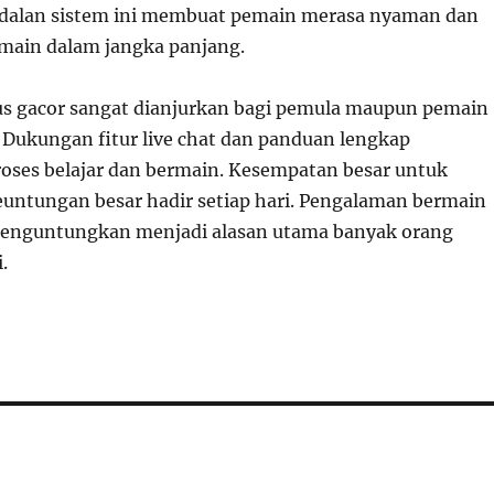
dalan sistem ini membuat pemain merasa nyaman dan
rmain dalam jangka panjang.
s gacor sangat dianjurkan bagi pemula maupun pemain
Dukungan fitur live chat dan panduan lengkap
ses belajar dan bermain. Kesempatan besar untuk
ntungan besar hadir setiap hari. Pengalaman bermain
menguntungkan menjadi alasan utama banyak orang
.