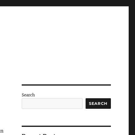
Search
SEARCH
an