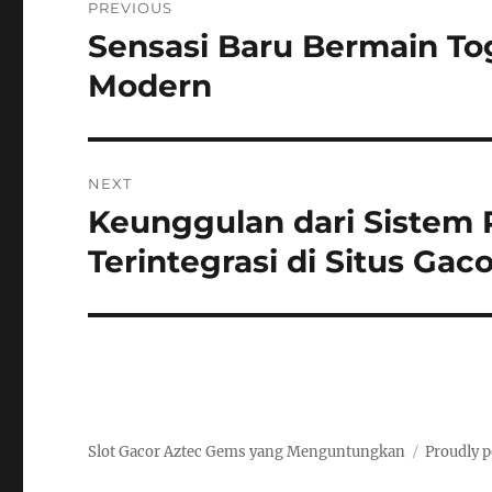
PREVIOUS
navigation
Sensasi Baru Bermain Tog
Previous
post:
Modern
NEXT
Keunggulan dari Sistem 
Next
post:
Terintegrasi di Situs Gac
Slot Gacor Aztec Gems yang Menguntungkan
Proudly 