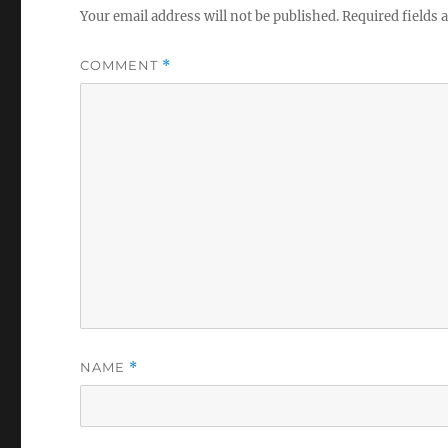
Your email address will not be published.
Required fields
COMMENT
*
NAME
*