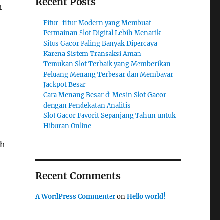
Recent Posts
h
Fitur-fitur Modern yang Membuat
Permainan Slot Digital Lebih Menarik
Situs Gacor Paling Banyak Dipercaya
Karena Sistem Transaksi Aman
Temukan Slot Terbaik yang Memberikan
Peluang Menang Terbesar dan Membayar
Jackpot Besar
Cara Menang Besar di Mesin Slot Gacor
dengan Pendekatan Analitis
Slot Gacor Favorit Sepanjang Tahun untuk
Hiburan Online
ih
Recent Comments
A WordPress Commenter
on
Hello world!