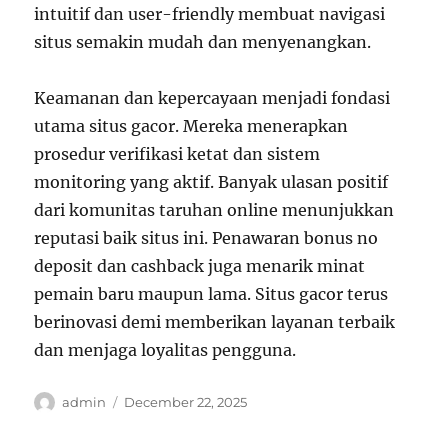
intuitif dan user-friendly membuat navigasi
situs semakin mudah dan menyenangkan.
Keamanan dan kepercayaan menjadi fondasi
utama situs gacor. Mereka menerapkan
prosedur verifikasi ketat dan sistem
monitoring yang aktif. Banyak ulasan positif
dari komunitas taruhan online menunjukkan
reputasi baik situs ini. Penawaran bonus no
deposit dan cashback juga menarik minat
pemain baru maupun lama. Situs gacor terus
berinovasi demi memberikan layanan terbaik
dan menjaga loyalitas pengguna.
Author
Posted
admin
December 22, 2025
on