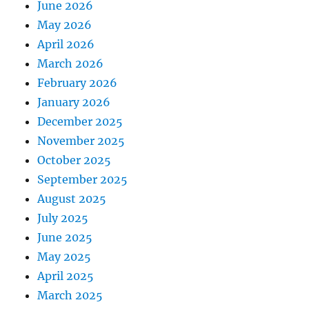
June 2026
May 2026
April 2026
March 2026
February 2026
January 2026
December 2025
November 2025
October 2025
September 2025
August 2025
July 2025
June 2025
May 2025
April 2025
March 2025