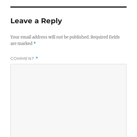
Leave a Reply
Your email address will not be published.
Required fields
are marked
*
COMMENT
*