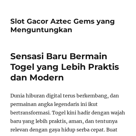
Slot Gacor Aztec Gems yang
Menguntungkan
Sensasi Baru Bermain
Togel yang Lebih Praktis
dan Modern
Dunia hiburan digital terus berkembang, dan
permainan angka legendaris ini ikut
bertransformasi. Togel kini hadir dengan wajah
baru yang lebih praktis, aman, dan tentunya
relevan dengan gaya hidup serba cepat. Buat