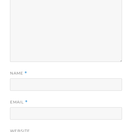
NAME
*
EMAIL
*
WEBSITE