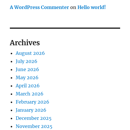
A WordPress Commenter
on
Hello world!
Archives
August 2026
July 2026
June 2026
May 2026
April 2026
March 2026
February 2026
January 2026
December 2025
November 2025