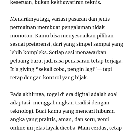
keseruan, bukan kekhawatiran teknis.
Menariknya lagi, variasi pasaran dan jenis
permainan membuat pengalaman tidak
monoton. Kamu bisa menyesuaikan pilihan
sesuai preferensi, dari yang simpel sampai yang
lebih kompleks. Setiap sesi menawarkan
peluang baru, jadi rasa penasaran tetap terjaga.
It’s giving “sekali coba, pengin lagi”—tapi
tetap dengan kontrol yang bijak.
Pada akhirnya, togel di era digital adalah soal
adaptasi: menggabungkan tradisi dengan
teknologi. Buat kamu yang mencari hiburan
angka yang praktis, aman, dan seru, versi
online ini jelas layak dicoba. Main cerdas, tetap