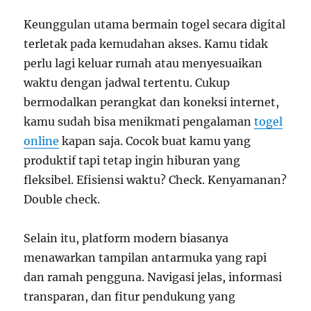
Keunggulan utama bermain togel secara digital
terletak pada kemudahan akses. Kamu tidak
perlu lagi keluar rumah atau menyesuaikan
waktu dengan jadwal tertentu. Cukup
bermodalkan perangkat dan koneksi internet,
kamu sudah bisa menikmati pengalaman
togel
online
kapan saja. Cocok buat kamu yang
produktif tapi tetap ingin hiburan yang
fleksibel. Efisiensi waktu? Check. Kenyamanan?
Double check.
Selain itu, platform modern biasanya
menawarkan tampilan antarmuka yang rapi
dan ramah pengguna. Navigasi jelas, informasi
transparan, dan fitur pendukung yang