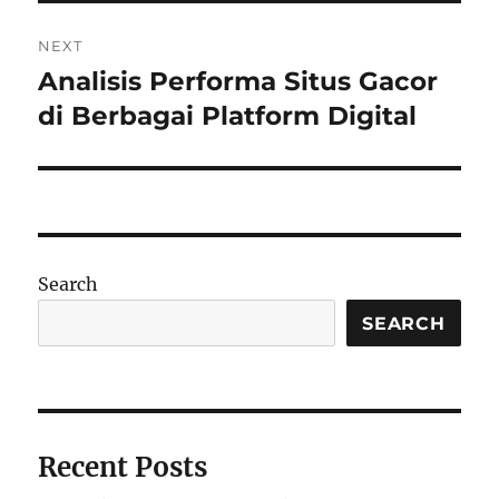
NEXT
Analisis Performa Situs Gacor
Next
post:
di Berbagai Platform Digital
Search
SEARCH
Recent Posts