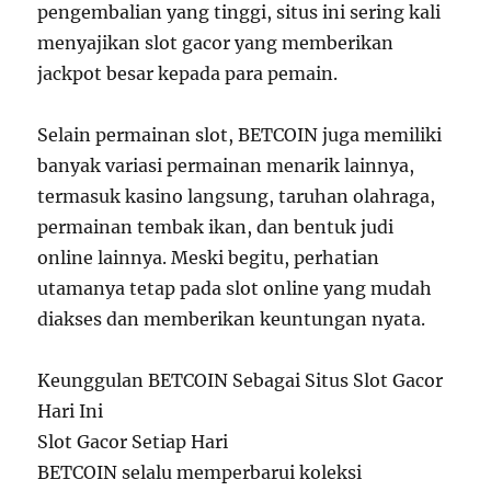
pengembalian yang tinggi, situs ini sering kali
menyajikan slot gacor yang memberikan
jackpot besar kepada para pemain.
Selain permainan slot, BETCOIN juga memiliki
banyak variasi permainan menarik lainnya,
termasuk kasino langsung, taruhan olahraga,
permainan tembak ikan, dan bentuk judi
online lainnya. Meski begitu, perhatian
utamanya tetap pada slot online yang mudah
diakses dan memberikan keuntungan nyata.
Keunggulan BETCOIN Sebagai Situs Slot Gacor
Hari Ini
Slot Gacor Setiap Hari
BETCOIN selalu memperbarui koleksi