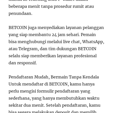
beberapa menit tanpa prosedur rumit atau
penundaan.
BETCOIN juga menyediakan layanan pelanggan
yang siap membantu 24 jam sehari. Pemain
bisa menghubungi melalui live chat, WhatsApp,
atau Telegram, dan tim dukungan BETCOIN
selalu siap memberikan layanan profesional
dan responsif.
Pendaftaran Mudah, Bermain Tanpa Kendala
Untuk mendaftar di BETCOIN, kamu hanya
perlu mengisi formulir pendaftaran yang
sederhana, yang hanya membutuhkan waktu
sekitar dua menit. Setelah pendaftaran, kamu
bisa segera melakukan deposit dan memilih