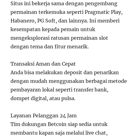
Situs ini bekerja sama dengan pengembang
permainan terkemuka seperti Pragmatic Play,
Habanero, PG Soft, dan lainnya. Ini memberi
kesempatan kepada pemain untuk
mengeksplorasi ratusan permainan slot
dengan tema dan fitur menarik.
Transaksi Aman dan Cepat
Anda bisa melakukan deposit dan penarikan
dengan mudah menggunakan berbagai metode
pembayaran lokal seperti transfer bank,
dompet digital, atau pulsa.
Layanan Pelanggan 24 Jam
Tim dukungan Betcoin siap sedia untuk
membantu kapan saja melalui live chat,