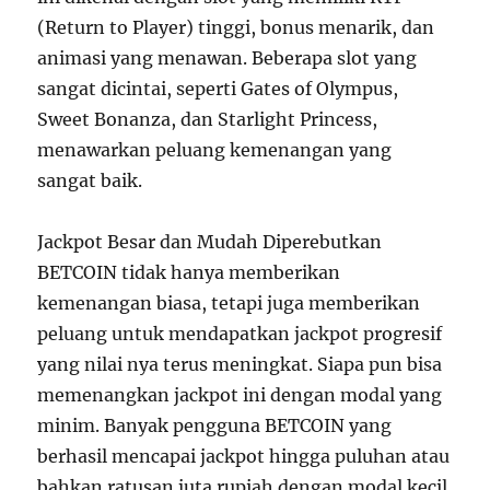
(Return to Player) tinggi, bonus menarik, dan
animasi yang menawan. Beberapa slot yang
sangat dicintai, seperti Gates of Olympus,
Sweet Bonanza, dan Starlight Princess,
menawarkan peluang kemenangan yang
sangat baik.
Jackpot Besar dan Mudah Diperebutkan
BETCOIN tidak hanya memberikan
kemenangan biasa, tetapi juga memberikan
peluang untuk mendapatkan jackpot progresif
yang nilai nya terus meningkat. Siapa pun bisa
memenangkan jackpot ini dengan modal yang
minim. Banyak pengguna BETCOIN yang
berhasil mencapai jackpot hingga puluhan atau
bahkan ratusan juta rupiah dengan modal kecil.