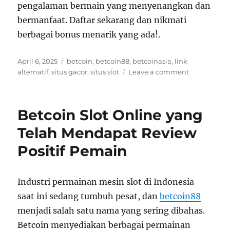
pengalaman bermain yang menyenangkan dan
bermanfaat. Daftar sekarang dan nikmati
berbagai bonus menarik yang ada!.
Posted
Tags
April 6, 2025
betcoin
,
betcoin88
,
betcoinasia
,
link
on
on
alternatif
,
situs gacor
,
situs slot
Leave a comment
Betcoinasia
Slot
Online
Betcoin Slot Online yang
Aman
untuk
Telah Mendapat Review
Semua
Positif Pemain
Usia
dan
Pengalama
Bermain
Industri permainan mesin slot di Indonesia
saat ini sedang tumbuh pesat, dan
betcoin88
menjadi salah satu nama yang sering dibahas.
Betcoin menyediakan berbagai permainan