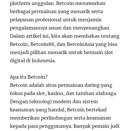
platform unggulan. Betcoin menawarkan
berbagai permainan yang menarik serta
pelayanan profesional untuk menjamin
pengalamannya aman dan menyenangkan.
Dalam artikel ini, kita akan membahas tentang
Betcoin, Betcoin88, dan BetcoinAsia yang bisa
menjadi pilihan menarik untuk bermain slot
digital di Indonesia.
Apa itu Betcoin?
Betcoin adalah situs permainan daring yang
fokus pada slot, kasino, dan taruhan olahraga.
Dengan teknologi modern dan sistem
keamanan yang handal, Betcoin bertekad
memberikan perlindungan serta keamanan
kepada para penggunanya. Banyak pemain judi