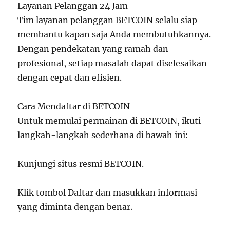
Layanan Pelanggan 24 Jam
Tim layanan pelanggan BETCOIN selalu siap
membantu kapan saja Anda membutuhkannya.
Dengan pendekatan yang ramah dan
profesional, setiap masalah dapat diselesaikan
dengan cepat dan efisien.
Cara Mendaftar di BETCOIN
Untuk memulai permainan di BETCOIN, ikuti
langkah-langkah sederhana di bawah ini:
Kunjungi situs resmi BETCOIN.
Klik tombol Daftar dan masukkan informasi
yang diminta dengan benar.