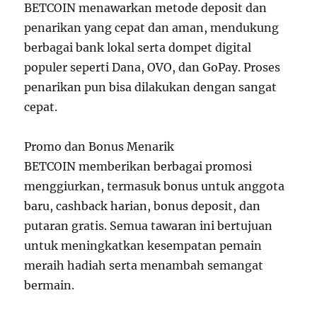
BETCOIN menawarkan metode deposit dan
penarikan yang cepat dan aman, mendukung
berbagai bank lokal serta dompet digital
populer seperti Dana, OVO, dan GoPay. Proses
penarikan pun bisa dilakukan dengan sangat
cepat.
Promo dan Bonus Menarik
BETCOIN memberikan berbagai promosi
menggiurkan, termasuk bonus untuk anggota
baru, cashback harian, bonus deposit, dan
putaran gratis. Semua tawaran ini bertujuan
untuk meningkatkan kesempatan pemain
meraih hadiah serta menambah semangat
bermain.