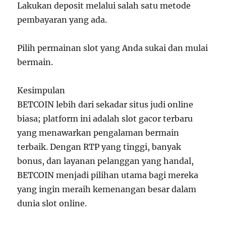
Lakukan deposit melalui salah satu metode
pembayaran yang ada.
Pilih permainan slot yang Anda sukai dan mulai
bermain.
Kesimpulan
BETCOIN lebih dari sekadar situs judi online
biasa; platform ini adalah slot gacor terbaru
yang menawarkan pengalaman bermain
terbaik. Dengan RTP yang tinggi, banyak
bonus, dan layanan pelanggan yang handal,
BETCOIN menjadi pilihan utama bagi mereka
yang ingin meraih kemenangan besar dalam
dunia slot online.