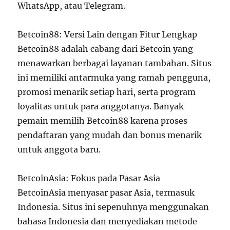
WhatsApp, atau Telegram.
Betcoin88: Versi Lain dengan Fitur Lengkap
Betcoin88 adalah cabang dari Betcoin yang
menawarkan berbagai layanan tambahan. Situs
ini memiliki antarmuka yang ramah pengguna,
promosi menarik setiap hari, serta program
loyalitas untuk para anggotanya. Banyak
pemain memilih Betcoin88 karena proses
pendaftaran yang mudah dan bonus menarik
untuk anggota baru.
BetcoinAsia: Fokus pada Pasar Asia
BetcoinAsia menyasar pasar Asia, termasuk
Indonesia. Situs ini sepenuhnya menggunakan
bahasa Indonesia dan menyediakan metode