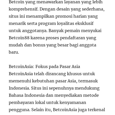
Betcoin yang menawarkan layanan yang lebih
komprehensif. Dengan desain yang sederhana,
situs ini menampilkan promosi harian yang
menarik serta program loyalitas eksklusif
untuk anggotanya. Banyak pemain menyukai
Betcoin88 karena proses pendaftaran yang
mudah dan bonus yang besar bagi anggota
baru.
BetcoinAsia: Fokus pada Pasar Asia
BetcoinAsia telah dirancang khusus untuk
memenuhi kebutuhan pasar Asia, termasuk
Indonesia. Situs ini sepenuhnya mendukung
Bahasa Indonesia dan menyediakan metode
pembayaran lokal untuk kenyamanan
pengguna. Selain itu, BetcoinAsia juga terkenal