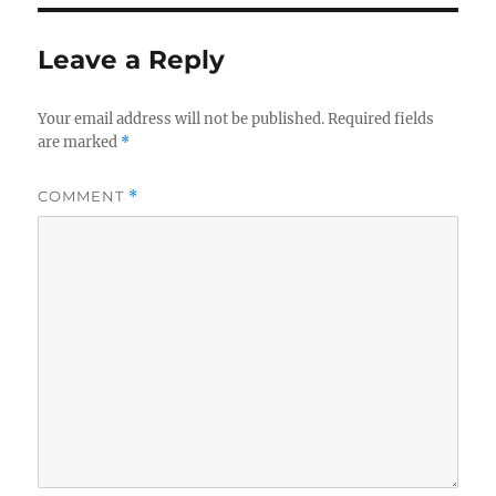
Leave a Reply
Your email address will not be published.
Required fields
are marked
*
COMMENT
*