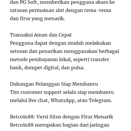
dan PG Soft, memberikan pengguna akses ke
ratusan permainan slot dengan tema-tema
dan fitur yang menarik.
Transaksi Aman dan Cepat
Pengguna dapat dengan mudah melakukan
setoran dan penarikan menggunakan berbagai
metode pembayaran lokal, seperti transfer
bank, dompet digital, dan pulsa.
Dukungan Pelanggan Siap Membantu
Tim customer support selalu siap membantu
melalui live chat, WhatsApp, atau Telegram.
Betcoin88: Versi Situs dengan Fitur Menarik
Betcoin88 merupakan bagian dari jaringan