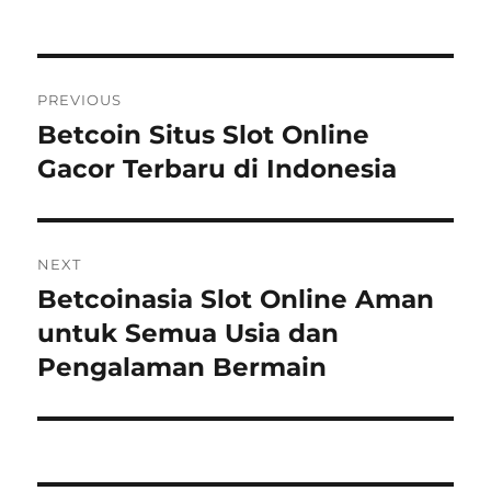
Post
PREVIOUS
navigation
Betcoin Situs Slot Online
Previous
post:
Gacor Terbaru di Indonesia
NEXT
Betcoinasia Slot Online Aman
Next
post:
untuk Semua Usia dan
Pengalaman Bermain