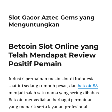
Slot Gacor Aztec Gems yang
Menguntungkan
Betcoin Slot Online yang
Telah Mendapat Review
Positif Pemain
Industri permainan mesin slot di Indonesia
saat ini sedang tumbuh pesat, dan
betcoin88
menjadi salah satu nama yang sering dibahas.
Betcoin menyediakan berbagai permainan
yang menarik serta layanan profesional,