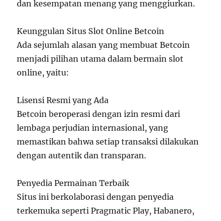
dan kesempatan menang yang menggiurkan.
Keunggulan Situs Slot Online Betcoin
Ada sejumlah alasan yang membuat Betcoin
menjadi pilihan utama dalam bermain slot
online, yaitu:
Lisensi Resmi yang Ada
Betcoin beroperasi dengan izin resmi dari
lembaga perjudian internasional, yang
memastikan bahwa setiap transaksi dilakukan
dengan autentik dan transparan.
Penyedia Permainan Terbaik
Situs ini berkolaborasi dengan penyedia
terkemuka seperti Pragmatic Play, Habanero,