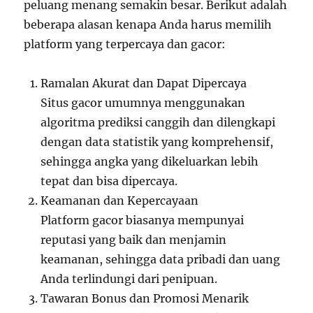
peluang menang semakin besar. Berikut adalah
beberapa alasan kenapa Anda harus memilih
platform yang terpercaya dan gacor:
Ramalan Akurat dan Dapat Dipercaya
Situs gacor umumnya menggunakan
algoritma prediksi canggih dan dilengkapi
dengan data statistik yang komprehensif,
sehingga angka yang dikeluarkan lebih
tepat dan bisa dipercaya.
Keamanan dan Kepercayaan
Platform gacor biasanya mempunyai
reputasi yang baik dan menjamin
keamanan, sehingga data pribadi dan uang
Anda terlindungi dari penipuan.
Tawaran Bonus dan Promosi Menarik