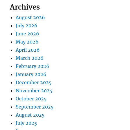
Archives
August 2026
July 2026
June 2026
May 2026
April 2026
March 2026
February 2026
January 2026
December 2025
November 2025
October 2025
September 2025
August 2025
July 2025