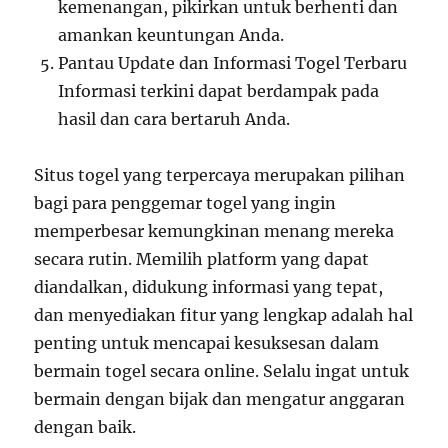
kemenangan, pikirkan untuk berhenti dan
amankan keuntungan Anda.
Pantau Update dan Informasi Togel Terbaru
Informasi terkini dapat berdampak pada
hasil dan cara bertaruh Anda.
Situs togel yang terpercaya merupakan pilihan
bagi para penggemar togel yang ingin
memperbesar kemungkinan menang mereka
secara rutin. Memilih platform yang dapat
diandalkan, didukung informasi yang tepat,
dan menyediakan fitur yang lengkap adalah hal
penting untuk mencapai kesuksesan dalam
bermain togel secara online. Selalu ingat untuk
bermain dengan bijak dan mengatur anggaran
dengan baik.