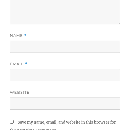
NAME
*
EMAIL
*
WEBSITE
Save my name, email, and website in this browser for