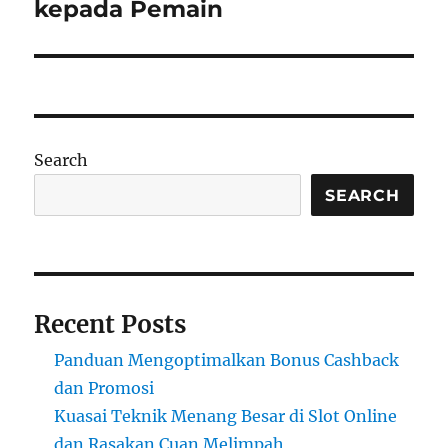
kepada Pemain
Search
SEARCH
Recent Posts
Panduan Mengoptimalkan Bonus Cashback
dan Promosi
Kuasai Teknik Menang Besar di Slot Online
dan Rasakan Cuan Melimpah