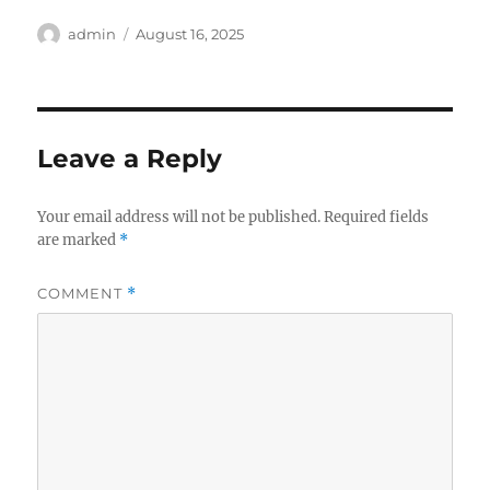
Author
Posted
admin
August 16, 2025
on
Leave a Reply
Your email address will not be published.
Required fields
are marked
*
COMMENT
*