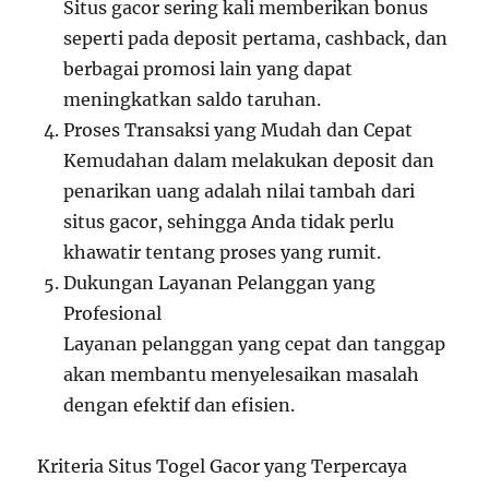
Situs gacor sering kali memberikan bonus
seperti pada deposit pertama, cashback, dan
berbagai promosi lain yang dapat
meningkatkan saldo taruhan.
Proses Transaksi yang Mudah dan Cepat
Kemudahan dalam melakukan deposit dan
penarikan uang adalah nilai tambah dari
situs gacor, sehingga Anda tidak perlu
khawatir tentang proses yang rumit.
Dukungan Layanan Pelanggan yang
Profesional
Layanan pelanggan yang cepat dan tanggap
akan membantu menyelesaikan masalah
dengan efektif dan efisien.
Kriteria Situs Togel Gacor yang Terpercaya