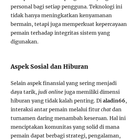
personal bagi setiap pengguna. Teknologi ini
tidak hanya meningkatkan kenyamanan
bermain, tetapi juga memperkuat kepercayaan
pemain terhadap integritas sistem yang
digunakan.
Aspek Sosial dan Hiburan
Selain aspek finansial yang sering menjadi
daya tarik,
judi online
juga memiliki dimensi
hiburan yang tidak kalah penting. Di
aladin66
,
interaksi antar pemain melalui fitur
chat
dan
turnamen daring menambah keseruan. Hal ini
menciptakan komunitas yang solid di mana
pemain dapat berbagi strategi, pengalaman,