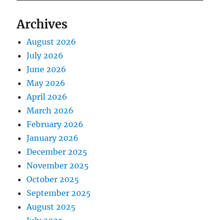
Archives
August 2026
July 2026
June 2026
May 2026
April 2026
March 2026
February 2026
January 2026
December 2025
November 2025
October 2025
September 2025
August 2025