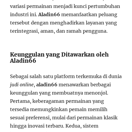
variasi permainan menjadi kunci pertumbuhan
industri ini.
Aladin66
memanfaatkan peluang
tersebut dengan menghadirkan layanan yang
terintegrasi, aman, dan ramah pengguna.
Keunggulan yang Ditawarkan oleh
Aladin66
Sebagai salah satu platform terkemuka di dunia
judi online
,
aladin66
menawarkan berbagai
keunggulan yang membuatnya menonjol.
Pertama, keberagaman permainan yang
tersedia memungkinkan pemain memilih
sesuai preferensi, mulai dari permainan klasik
hingga inovasi terbaru. Kedua, sistem