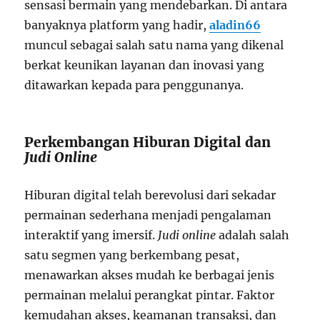
sensasi bermain yang mendebarkan. Di antara
banyaknya platform yang hadir,
aladin66
muncul sebagai salah satu nama yang dikenal
berkat keunikan layanan dan inovasi yang
ditawarkan kepada para penggunanya.
Perkembangan Hiburan Digital dan
Judi Online
Hiburan digital telah berevolusi dari sekadar
permainan sederhana menjadi pengalaman
interaktif yang imersif.
Judi online
adalah salah
satu segmen yang berkembang pesat,
menawarkan akses mudah ke berbagai jenis
permainan melalui perangkat pintar. Faktor
kemudahan akses, keamanan transaksi, dan