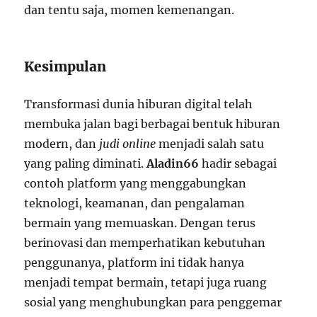
dan tentu saja, momen kemenangan.
Kesimpulan
Transformasi dunia hiburan digital telah
membuka jalan bagi berbagai bentuk hiburan
modern, dan
judi online
menjadi salah satu
yang paling diminati.
Aladin66
hadir sebagai
contoh platform yang menggabungkan
teknologi, keamanan, dan pengalaman
bermain yang memuaskan. Dengan terus
berinovasi dan memperhatikan kebutuhan
penggunanya, platform ini tidak hanya
menjadi tempat bermain, tetapi juga ruang
sosial yang menghubungkan para penggemar