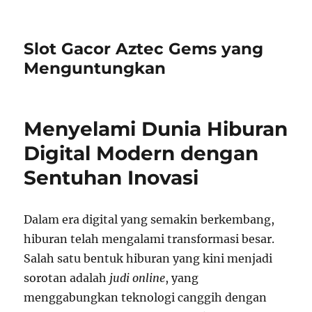
Slot Gacor Aztec Gems yang
Menguntungkan
Menyelami Dunia Hiburan
Digital Modern dengan
Sentuhan Inovasi
Dalam era digital yang semakin berkembang,
hiburan telah mengalami transformasi besar.
Salah satu bentuk hiburan yang kini menjadi
sorotan adalah
judi online
, yang
menggabungkan teknologi canggih dengan