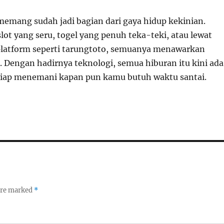
 memang sudah jadi bagian dari gaya hidup kekinian.
slot yang seru, togel yang penuh teka-teki, atau lewat
latform seperti tarungtoto, semuanya menawarkan
. Dengan hadirnya teknologi, semua hiburan itu kini ada
siap menemani kapan pun kamu butuh waktu santai.
 are marked
*