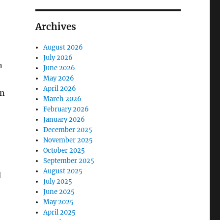
Archives
August 2026
July 2026
n
June 2026
May 2026
April 2026
an
March 2026
February 2026
January 2026
December 2025
November 2025
October 2025
September 2025
August 2025
l
July 2025
June 2025
May 2025
April 2025