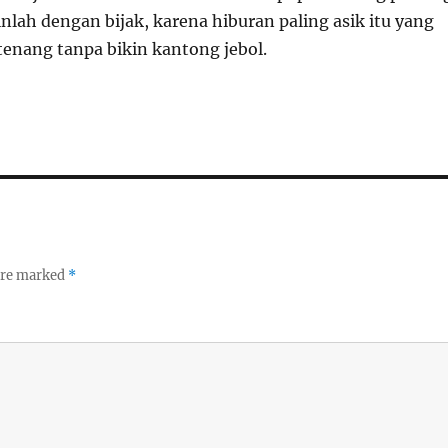
inlah dengan bijak, karena hiburan paling asik itu yang
 tenang tanpa bikin kantong jebol.
 are marked
*