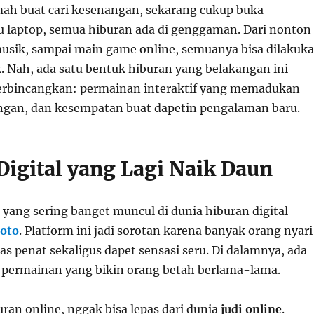
mah buat cari kesenangan, sekarang cukup buka
 laptop, semua hiburan ada di genggaman. Dari nonton
musik, sampai main game online, semuanya bisa dilakuk
k. Nah, ada satu bentuk hiburan yang belakangan ini
erbincangkan: permainan interaktif yang memadukan
ngan, dan kesempatan buat dapetin pengalaman baru.
Digital yang Lagi Naik Daun
 yang sering banget muncul di dunia hiburan digital
oto
. Platform ini jadi sorotan karena banyak orang nyari
as penat sekaligus dapet sensasi seru. Di dalamnya, ada
n permainan yang bikin orang betah berlama-lama.
an online, nggak bisa lepas dari dunia
judi online
.