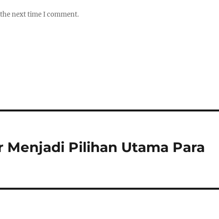
 the next time I comment.
r Menjadi Pilihan Utama Para