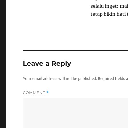
selalu inget: ma
tetap bikin hati
Leave a Reply
Your email address will not be published.
Required fields
COMMENT
*