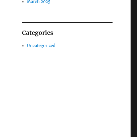
March 2025
Categories
Uncategorized