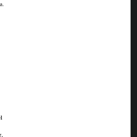
a.
l
g,