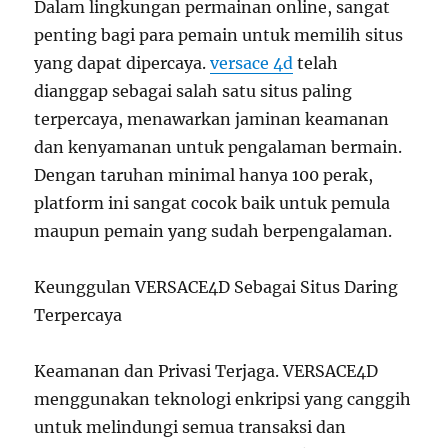
Dalam lingkungan permainan online, sangat
penting bagi para pemain untuk memilih situs
yang dapat dipercaya.
versace 4d
telah
dianggap sebagai salah satu situs paling
terpercaya, menawarkan jaminan keamanan
dan kenyamanan untuk pengalaman bermain.
Dengan taruhan minimal hanya 100 perak,
platform ini sangat cocok baik untuk pemula
maupun pemain yang sudah berpengalaman.
Keunggulan VERSACE4D Sebagai Situs Daring
Terpercaya
Keamanan dan Privasi Terjaga. VERSACE4D
menggunakan teknologi enkripsi yang canggih
untuk melindungi semua transaksi dan