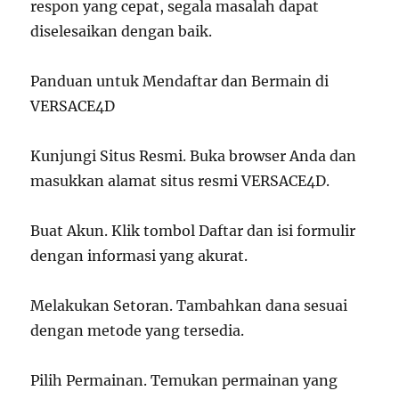
respon yang cepat, segala masalah dapat
diselesaikan dengan baik.
Panduan untuk Mendaftar dan Bermain di
VERSACE4D
Kunjungi Situs Resmi. Buka browser Anda dan
masukkan alamat situs resmi VERSACE4D.
Buat Akun. Klik tombol Daftar dan isi formulir
dengan informasi yang akurat.
Melakukan Setoran. Tambahkan dana sesuai
dengan metode yang tersedia.
Pilih Permainan. Temukan permainan yang