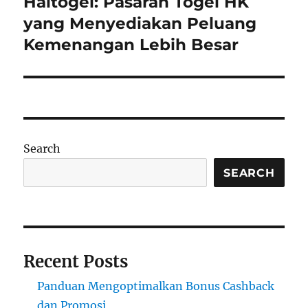
Haitogel: Pasaran Togel HK
Next
post:
yang Menyediakan Peluang
Kemenangan Lebih Besar
Search
SEARCH
Recent Posts
Panduan Mengoptimalkan Bonus Cashback
dan Promosi