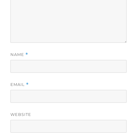
NAME
*
EMAIL
*
WEBSITE