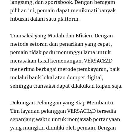
langsung, dan sportsbook. Dengan beragam
pilihan ini, pemain dapat menikmati banyak
hiburan dalam satu platform.
Transaksi yang Mudah dan Efisien. Dengan
metode setoran dan penarikan yang cepat,
pemain tidak perlu menunggu lama untuk
merasakan hasil kemenangan. VERSACE4D
menerima berbagai metode pembayaran, baik
melalui bank lokal atau dompet digital,
sehingga transaksi dapat dilakukan kapan saja.
Dukungan Pelanggan yang Siap Membantu.
Tim layanan pelanggan VERSACE4D tersedia
sepanjang waktu untuk menjawab pertanyaan
yang mungkin dimiliki oleh pemain. Dengan