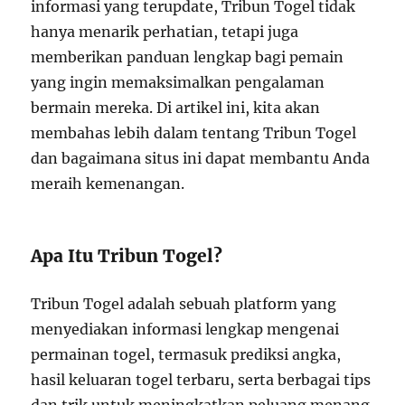
informasi yang terupdate, Tribun Togel tidak
hanya menarik perhatian, tetapi juga
memberikan panduan lengkap bagi pemain
yang ingin memaksimalkan pengalaman
bermain mereka. Di artikel ini, kita akan
membahas lebih dalam tentang Tribun Togel
dan bagaimana situs ini dapat membantu Anda
meraih kemenangan.
Apa Itu Tribun Togel?
Tribun Togel adalah sebuah platform yang
menyediakan informasi lengkap mengenai
permainan togel, termasuk prediksi angka,
hasil keluaran togel terbaru, serta berbagai tips