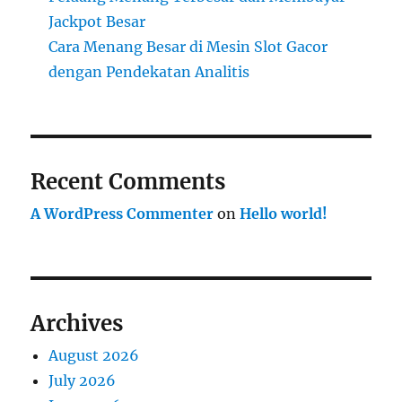
Jackpot Besar
Cara Menang Besar di Mesin Slot Gacor
dengan Pendekatan Analitis
Recent Comments
A WordPress Commenter
on
Hello world!
Archives
August 2026
July 2026