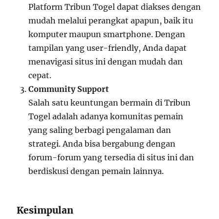
Platform Tribun Togel dapat diakses dengan
mudah melalui perangkat apapun, baik itu
komputer maupun smartphone. Dengan
tampilan yang user-friendly, Anda dapat
menavigasi situs ini dengan mudah dan
cepat.
Community Support
Salah satu keuntungan bermain di Tribun
Togel adalah adanya komunitas pemain
yang saling berbagi pengalaman dan
strategi. Anda bisa bergabung dengan
forum-forum yang tersedia di situs ini dan
berdiskusi dengan pemain lainnya.
Kesimpulan