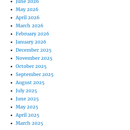
June 2026
May 2026
April 2026
March 2026
February 2026
January 2026
December 2025
November 2025
October 2025
September 2025
August 2025
July 2025
June 2025
May 2025
April 2025
March 2025