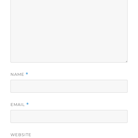
NAME
*
EMAIL
*
WEBSITE