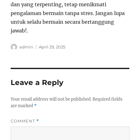
dan yang terpenting, tetap menikmati
pengalaman bermain tanpa stres. Jangan lupa
untuk selalu bermain secara bertanggung
jawab!.
Author
Posted
admin
April 29, 2025
on
Leave a Reply
Your email address will not be published.
Required fields
are marked
*
COMMENT
*