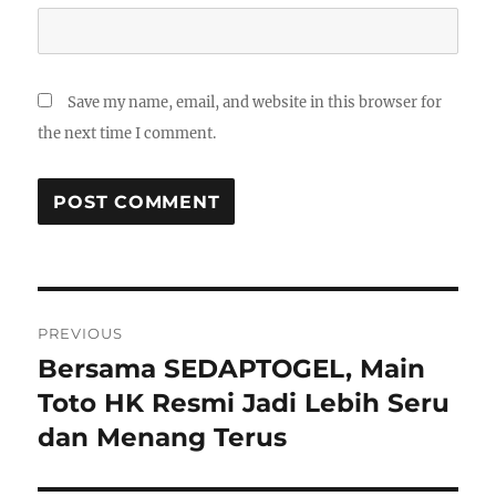
Save my name, email, and website in this browser for
the next time I comment.
Post
PREVIOUS
navigation
Bersama SEDAPTOGEL, Main
Previous
post:
Toto HK Resmi Jadi Lebih Seru
dan Menang Terus