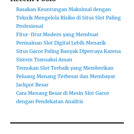
Rasakan Keuntungan Maksimal dengan
Teknik Mengelola Risiko di Situs Slot Paling
Profesional
Fitur-fitur Modern yang Membuat
Permainan Slot Digital Lebih Menarik
Situs Gacor Paling Banyak Dipercaya Karena
Sistem Transaksi Aman
Temukan Slot Terbaik yang Memberikan
Peluang Menang Terbesar dan Membayar
Jackpot Besar
Cara Menang Besar di Mesin Slot Gacor
dengan Pendekatan Analitis