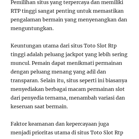
Pemilihan situs yang terpercaya dan memiliki
RTP tinggi sangat penting untuk memastikan
pengalaman bermain yang menyenangkan dan
menguntungkan.
Keuntungan utama dari situs Toto Slot Rtp
tinggi adalah peluang jackpot yang lebih sering
muncul. Pemain dapat menikmati permainan
dengan peluang menang yang adil dan
transparan. Selain itu, situs seperti ini biasanya
menyediakan berbagai macam permainan slot
dari penyedia ternama, menambah variasi dan
keseruan saat bermain.
Faktor keamanan dan kepercayaan juga
menjadi prioritas utama di situs Toto Slot Rtp