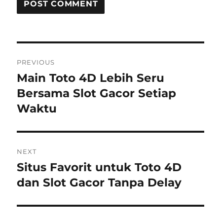
Post
PREVIOUS
navigation
Main Toto 4D Lebih Seru
Previous
post:
Bersama Slot Gacor Setiap
Waktu
NEXT
Situs Favorit untuk Toto 4D
Next
post:
dan Slot Gacor Tanpa Delay