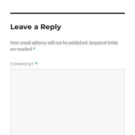
Leave a Reply
Your email address will not be published.
Required fields
are marked
*
COMMENT
*