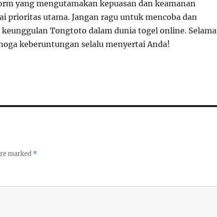
form yang mengutamakan kepuasan dan keamanan
i prioritas utama. Jangan ragu untuk mencoba dan
i keunggulan Tongtoto dalam dunia togel online. Selama
moga keberuntungan selalu menyertai Anda!
 are marked
*