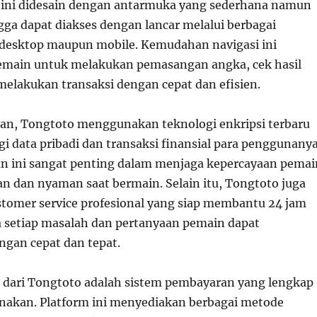
 ini didesain dengan antarmuka yang sederhana namun
gga dapat diakses dengan lancar melalui berbagai
 desktop maupun mobile. Kemudahan navigasi ini
ain untuk melakukan pemasangan angka, cek hasil
melakukan transaksi dengan cepat dan efisien.
nan, Tongtoto menggunakan teknologi enkripsi terbaru
i data pribadi dan transaksi finansial para penggunanya
n ini sangat penting dalam menjaga kepercayaan pemai
n dan nyaman saat bermain. Selain itu, Tongtoto juga
stomer service profesional yang siap membantu 24 jam
 setiap masalah dan pertanyaan pemain dapat
ngan cepat dan tepat.
 dari Tongtoto adalah sistem pembayaran yang lengkap
akan. Platform ini menyediakan berbagai metode