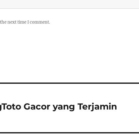
 the next time I comment.
gToto Gacor yang Terjamin