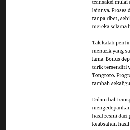
transaksi mulai 
lainnya. Proses 
tanpa ribet, s
mereka selama 
Tak kalah penti
menarik yang s
lama. Bonus dep
tarik tersendir
Tongtoto. Progr
tambah sekalig
Dalam hal trans
mengedepankan i
hasil resmi dari
keabsahan hasil