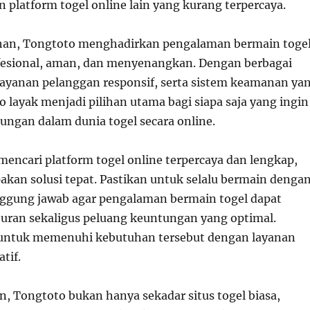
 platform togel online lain yang kurang terpercaya.
uhan, Tongtoto menghadirkan pengalaman bermain toge
fesional, aman, dan menyenangkan. Dengan berbagai
 layanan pelanggan responsif, serta sistem keamanan ya
 layak menjadi pilihan utama bagi siapa saja yang ingin
ngan dalam dunia togel secara online.
mencari platform togel online terpercaya dan lengkap,
kan solusi tepat. Pastikan untuk selalu bermain denga
nggung jawab agar pengalaman bermain togel dapat
ran sekaligus peluang keuntungan yang optimal.
 untuk memenuhi kebutuhan tersebut dengan layanan
tif.
, Tongtoto bukan hanya sekadar situs togel biasa,