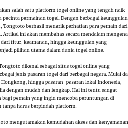
an salah satu platform togel online yang tengah naik
n pecinta permainan togel. Dengan berbagai keunggulan
, Tongtoto berhasil menarik perhatian para pemain dari
h. Artikel ini akan membahas secara mendalam mengena
 dari fitur, keamanan, hingga keunggulan yang
adi pilihan utama dalam dunia togel online.
ongtoto dikenal sebagai situs togel online yang
agai jenis pasaran togel dari berbagai negara. Mulai da
, Hongkong, hingga pasaran-pasaran lokal Indonesia,
ia dengan mudah dan lengkap. Hal ini tentu sangat
bagi pemain yang ingin mencoba peruntungan di
n tanpa harus berpindah platform.
ngtoto mengutamakan kemudahan akses dan kenyamana