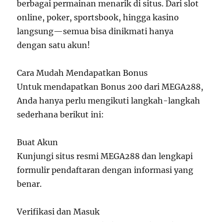
berbagai permainan menarik di situs. Dari slot
online, poker, sportsbook, hingga kasino
langsung—semua bisa dinikmati hanya
dengan satu akun!
Cara Mudah Mendapatkan Bonus
Untuk mendapatkan Bonus 200 dari MEGA288,
Anda hanya perlu mengikuti langkah-langkah
sederhana berikut ini:
Buat Akun
Kunjungi situs resmi MEGA288 dan lengkapi
formulir pendaftaran dengan informasi yang
benar.
Verifikasi dan Masuk