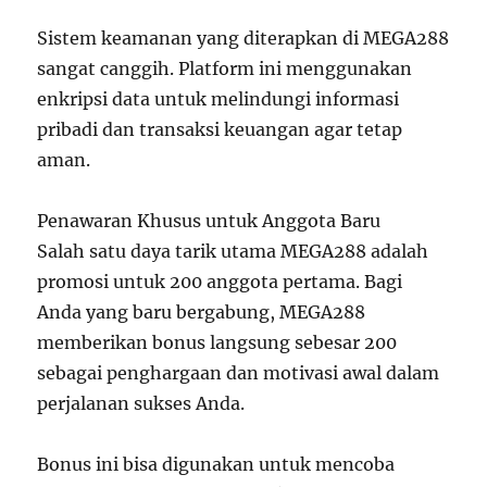
Sistem keamanan yang diterapkan di MEGA288
sangat canggih. Platform ini menggunakan
enkripsi data untuk melindungi informasi
pribadi dan transaksi keuangan agar tetap
aman.
Penawaran Khusus untuk Anggota Baru
Salah satu daya tarik utama MEGA288 adalah
promosi untuk 200 anggota pertama. Bagi
Anda yang baru bergabung, MEGA288
memberikan bonus langsung sebesar 200
sebagai penghargaan dan motivasi awal dalam
perjalanan sukses Anda.
Bonus ini bisa digunakan untuk mencoba