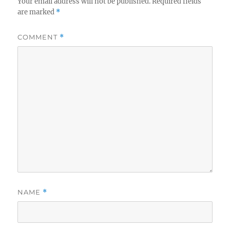
Your email address will not be published.
Required fields
are marked
*
COMMENT
*
NAME
*