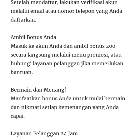
Setelah mendaftar, lakukan verifikasi akun
melalui email atau nomor telepon yang Anda
daftarkan.
Ambil Bonus Anda
Masuk ke akun Anda dan ambil bonus 200
secara langsung melalui menu promosi, atau
hubungi layanan pelanggan jika memerlukan
bantuan.
Bermain dan Menang!
Manfaatkan bonus Anda untuk mulai bermain
dan nikmati setiap kemenangan yang Anda
capai.
Layanan Pelanggan 24 Jam