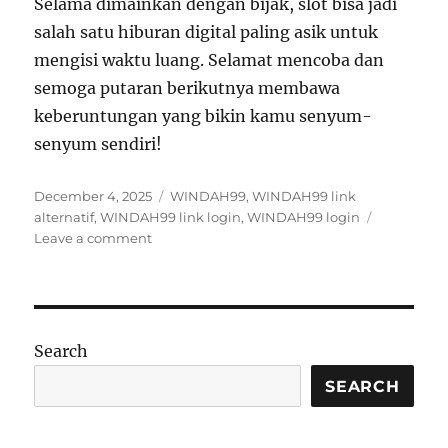
Selama dimainkan dengan bijak, slot bisa jadi
salah satu hiburan digital paling asik untuk
mengisi waktu luang. Selamat mencoba dan
semoga putaran berikutnya membawa
keberuntungan yang bikin kamu senyum-
senyum sendiri!
Posted
Tags
December 4, 2025
WINDAH99
,
WINDAH99 link
on
alternatif
,
WINDAH99 link login
,
WINDAH99 login
on
Leave a comment
Serunya
Menjelajahi
Dunia
Slot
Online
Search
Modern
SEARCH