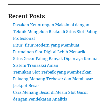
Recent Posts
Rasakan Keuntungan Maksimal dengan
Teknik Mengelola Risiko di Situs Slot Paling
Profesional
Fitur-fitur Modern yang Membuat
Permainan Slot Digital Lebih Menarik
Situs Gacor Paling Banyak Dipercaya Karena
Sistem Transaksi Aman
Temukan Slot Terbaik yang Memberikan
Peluang Menang Terbesar dan Membayar
Jackpot Besar
Cara Menang Besar di Mesin Slot Gacor
dengan Pendekatan Analitis