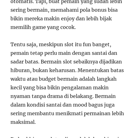
otomatis. Tapi, buat pemain yang sudah lebih
sering bermain, memahami pola bonus bisa
bikin mereka makin enjoy dan lebih bijak
memilih game yang cocok.
Tentu saja, meskipun slot itu fun banget,
pemain tetap perlu main dengan santai dan
sadar batas. Bermain slot sebaiknya dijadikan
hiburan, bukan keharusan. Menentukan batas
waktu atau budget bermain adalah langkah
kecil yang bisa bikin pengalaman makin
nyaman tanpa drama di belakang. Bermain
dalam kondisi santai dan mood bagus juga
sering membantu menikmati permainan lebih
maksimal.