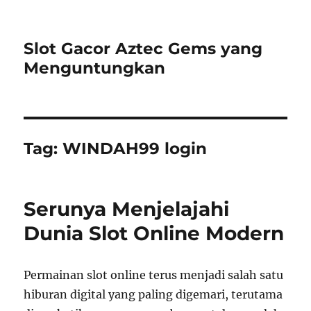
Slot Gacor Aztec Gems yang
Menguntungkan
Tag:
WINDAH99 login
Serunya Menjelajahi
Dunia Slot Online Modern
Permainan slot online terus menjadi salah satu
hiburan digital yang paling digemari, terutama