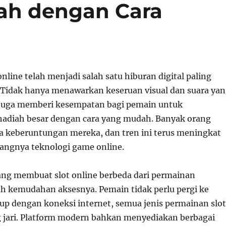
ah dengan Cara
nline telah menjadi salah satu hiburan digital paling
i. Tidak hanya menawarkan keseruan visual dan suara ya
 juga memberi kesempatan bagi pemain untuk
diah besar dengan cara yang mudah. Banyak orang
a keberuntungan mereka, dan tren ini terus meningkat
angnya teknologi game online.
yang membuat slot online berbeda dari permainan
lah kemudahan aksesnya. Pemain tidak perlu pergi ke
kup dengan koneksi internet, semua jenis permainan slot
ng jari. Platform modern bahkan menyediakan berbagai