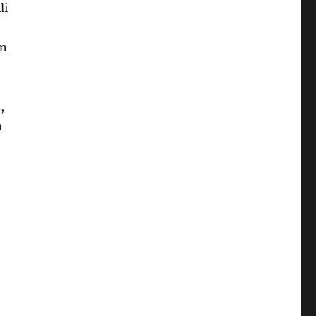
di
in
,
a