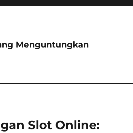
yang Menguntungkan
gan Slot Online: