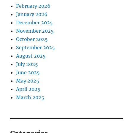
February 2026
January 2026
December 2025
November 2025
October 2025
September 2025
August 2025
July 2025
June 2025
May 2025
April 2025
March 2025