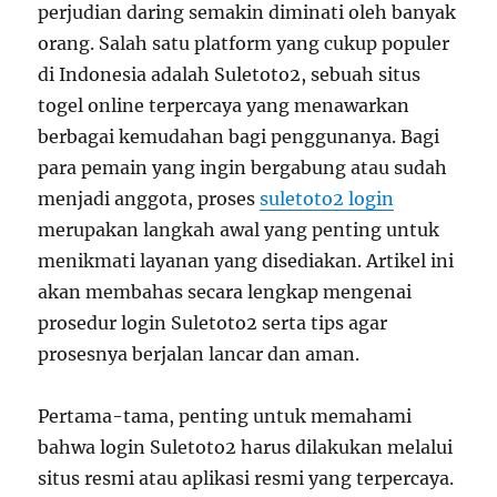
perjudian daring semakin diminati oleh banyak
orang. Salah satu platform yang cukup populer
di Indonesia adalah Suletoto2, sebuah situs
togel online terpercaya yang menawarkan
berbagai kemudahan bagi penggunanya. Bagi
para pemain yang ingin bergabung atau sudah
menjadi anggota, proses
suletoto2 login
merupakan langkah awal yang penting untuk
menikmati layanan yang disediakan. Artikel ini
akan membahas secara lengkap mengenai
prosedur login Suletoto2 serta tips agar
prosesnya berjalan lancar dan aman.
Pertama-tama, penting untuk memahami
bahwa login Suletoto2 harus dilakukan melalui
situs resmi atau aplikasi resmi yang terpercaya.