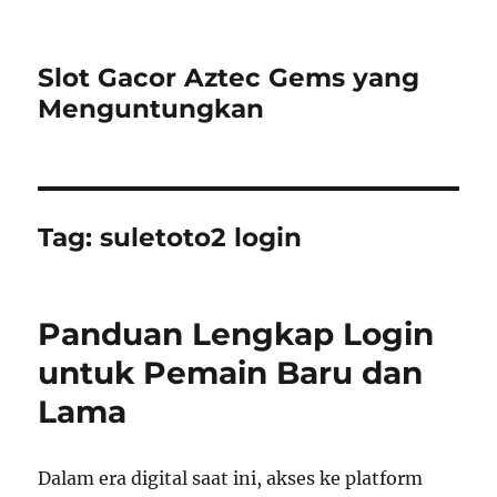
Slot Gacor Aztec Gems yang
Menguntungkan
Tag:
suletoto2 login
Panduan Lengkap Login
untuk Pemain Baru dan
Lama
Dalam era digital saat ini, akses ke platform