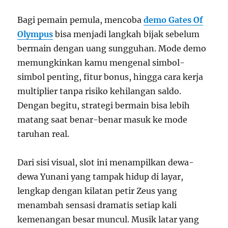
Bagi pemain pemula, mencoba
demo Gates Of
Olympus
bisa menjadi langkah bijak sebelum
bermain dengan uang sungguhan. Mode demo
memungkinkan kamu mengenal simbol-
simbol penting, fitur bonus, hingga cara kerja
multiplier tanpa risiko kehilangan saldo.
Dengan begitu, strategi bermain bisa lebih
matang saat benar-benar masuk ke mode
taruhan real.
Dari sisi visual, slot ini menampilkan dewa-
dewa Yunani yang tampak hidup di layar,
lengkap dengan kilatan petir Zeus yang
menambah sensasi dramatis setiap kali
kemenangan besar muncul. Musik latar yang