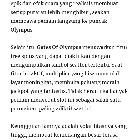
epik dan efek suara yang realistis membuat
setiap putaran lebih menghibur, seakan
membawa pemain langsung ke puncak
Olympus.
Selain itu,
Gates Of Olympus
menawarkan fitur
free spins yang dapat diaktifkan dengan
mengumpulkan simbol scatter tertentu. Saat
fitur ini aktif, multiplier yang bisa muncul di
layar meningkat, membuka peluang meraih
jackpot yang fantastis. Tidak heran jika banyak
pemain menyebut slot ini sebagai salah satu
permainan paling adiktif saat ini.
Keunggulan lainnya adalah volatilitasnya yang
tinggi, membuat kemenangan besar terasa