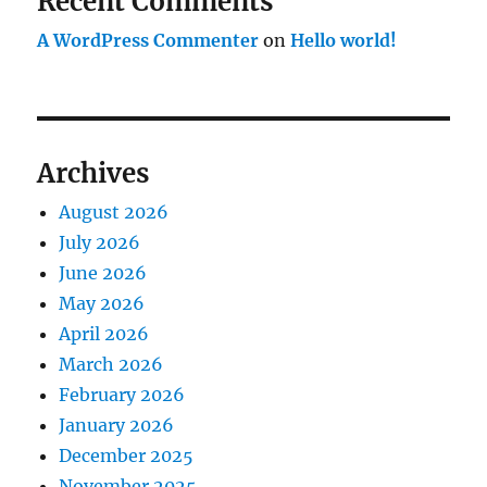
Recent Comments
A WordPress Commenter
on
Hello world!
Archives
August 2026
July 2026
June 2026
May 2026
April 2026
March 2026
February 2026
January 2026
December 2025
November 2025