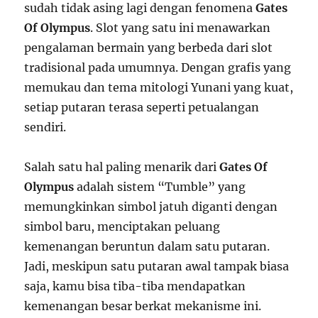
sudah tidak asing lagi dengan fenomena
Gates
Of Olympus
. Slot yang satu ini menawarkan
pengalaman bermain yang berbeda dari slot
tradisional pada umumnya. Dengan grafis yang
memukau dan tema mitologi Yunani yang kuat,
setiap putaran terasa seperti petualangan
sendiri.
Salah satu hal paling menarik dari
Gates Of
Olympus
adalah sistem “Tumble” yang
memungkinkan simbol jatuh diganti dengan
simbol baru, menciptakan peluang
kemenangan beruntun dalam satu putaran.
Jadi, meskipun satu putaran awal tampak biasa
saja, kamu bisa tiba-tiba mendapatkan
kemenangan besar berkat mekanisme ini.