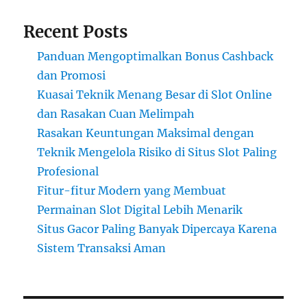
Recent Posts
Panduan Mengoptimalkan Bonus Cashback
dan Promosi
Kuasai Teknik Menang Besar di Slot Online
dan Rasakan Cuan Melimpah
Rasakan Keuntungan Maksimal dengan
Teknik Mengelola Risiko di Situs Slot Paling
Profesional
Fitur-fitur Modern yang Membuat
Permainan Slot Digital Lebih Menarik
Situs Gacor Paling Banyak Dipercaya Karena
Sistem Transaksi Aman