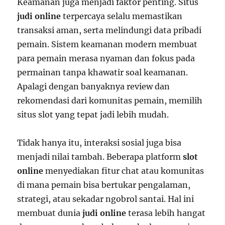
Keamanan juga menjadi faktor penting. Situs
judi online
terpercaya selalu memastikan
transaksi aman, serta melindungi data pribadi
pemain. Sistem keamanan modern membuat
para pemain merasa nyaman dan fokus pada
permainan tanpa khawatir soal keamanan.
Apalagi dengan banyaknya review dan
rekomendasi dari komunitas pemain, memilih
situs slot yang tepat jadi lebih mudah.
Tidak hanya itu, interaksi sosial juga bisa
menjadi nilai tambah. Beberapa platform
slot
online
menyediakan fitur chat atau komunitas
di mana pemain bisa bertukar pengalaman,
strategi, atau sekadar ngobrol santai. Hal ini
membuat dunia
judi online
terasa lebih hangat