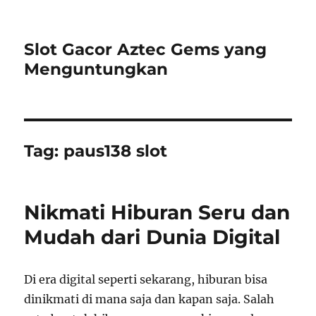
Slot Gacor Aztec Gems yang
Menguntungkan
Tag:
paus138 slot
Nikmati Hiburan Seru dan
Mudah dari Dunia Digital
Di era digital seperti sekarang, hiburan bisa
dinikmati di mana saja dan kapan saja. Salah