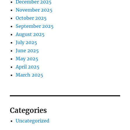
December 2025
November 2025
October 2025
September 2025
August 2025
July 2025
June 2025
May 2025
April 2025
March 2025
Categories
Uncategorized