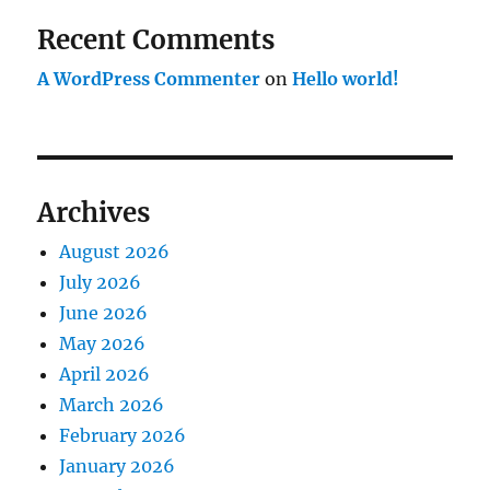
Recent Comments
A WordPress Commenter
on
Hello world!
Archives
August 2026
July 2026
June 2026
May 2026
April 2026
March 2026
February 2026
January 2026