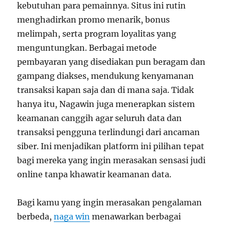
kebutuhan para pemainnya. Situs ini rutin
menghadirkan promo menarik, bonus
melimpah, serta program loyalitas yang
menguntungkan. Berbagai metode
pembayaran yang disediakan pun beragam dan
gampang diakses, mendukung kenyamanan
transaksi kapan saja dan di mana saja. Tidak
hanya itu, Nagawin juga menerapkan sistem
keamanan canggih agar seluruh data dan
transaksi pengguna terlindungi dari ancaman
siber. Ini menjadikan platform ini pilihan tepat
bagi mereka yang ingin merasakan sensasi judi
online tanpa khawatir keamanan data.
Bagi kamu yang ingin merasakan pengalaman
berbeda,
naga win
menawarkan berbagai