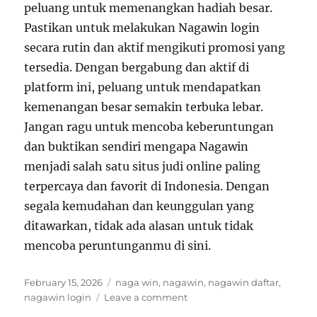
peluang untuk memenangkan hadiah besar.
Pastikan untuk melakukan Nagawin login
secara rutin dan aktif mengikuti promosi yang
tersedia. Dengan bergabung dan aktif di
platform ini, peluang untuk mendapatkan
kemenangan besar semakin terbuka lebar.
Jangan ragu untuk mencoba keberuntungan
dan buktikan sendiri mengapa Nagawin
menjadi salah satu situs judi online paling
terpercaya dan favorit di Indonesia. Dengan
segala kemudahan dan keunggulan yang
ditawarkan, tidak ada alasan untuk tidak
mencoba peruntunganmu di sini.
Posted
Tags
February 15, 2026
naga win
,
nagawin
,
nagawin daftar
,
on
on
nagawin login
Leave a comment
Main