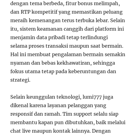
dengan tema berbeda, fitur bonus melimpah,
dan RTP kompetitif yang memastikan peluang
meraih kemenangan terus terbuka lebar. Selain
itu, sistem keamanan canggih dari platform ini
menjamin data pribadi tetap terlindungi
selama proses transaksi maupun saat bermain.
Hal ini membuat pengalaman bermain semakin
nyaman dan bebas kekhawatiran, sehingga
fokus utama tetap pada keberuntungan dan
strategi.
Selain keunggulan teknologi, lumi777 juga
dikenal karena layanan pelanggan yang
responsif dan ramah. Tim support selalu siap
membantu kapan pun dibutuhkan, baik melalui
chat live maupun kontak lainnya. Dengan