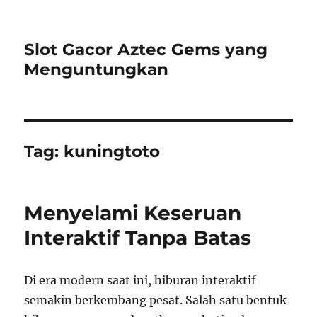
Slot Gacor Aztec Gems yang
Menguntungkan
Tag:
kuningtoto
Menyelami Keseruan
Interaktif Tanpa Batas
Di era modern saat ini, hiburan interaktif
semakin berkembang pesat. Salah satu bentuk