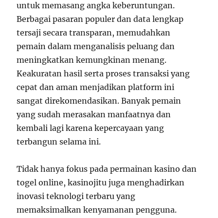
untuk memasang angka keberuntungan.
Berbagai pasaran populer dan data lengkap
tersaji secara transparan, memudahkan
pemain dalam menganalisis peluang dan
meningkatkan kemungkinan menang.
Keakuratan hasil serta proses transaksi yang
cepat dan aman menjadikan platform ini
sangat direkomendasikan. Banyak pemain
yang sudah merasakan manfaatnya dan
kembali lagi karena kepercayaan yang
terbangun selama ini.
Tidak hanya fokus pada permainan kasino dan
togel online, kasinojitu juga menghadirkan
inovasi teknologi terbaru yang
memaksimalkan kenyamanan pengguna.