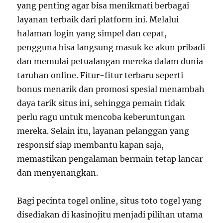
yang penting agar bisa menikmati berbagai
layanan terbaik dari platform ini. Melalui
halaman login yang simpel dan cepat,
pengguna bisa langsung masuk ke akun pribadi
dan memulai petualangan mereka dalam dunia
taruhan online. Fitur-fitur terbaru seperti
bonus menarik dan promosi spesial menambah
daya tarik situs ini, sehingga pemain tidak
perlu ragu untuk mencoba keberuntungan
mereka. Selain itu, layanan pelanggan yang
responsif siap membantu kapan saja,
memastikan pengalaman bermain tetap lancar
dan menyenangkan.
Bagi pecinta togel online, situs toto togel yang
disediakan di kasinojitu menjadi pilihan utama