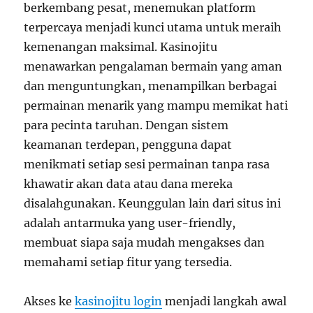
berkembang pesat, menemukan platform
terpercaya menjadi kunci utama untuk meraih
kemenangan maksimal. Kasinojitu
menawarkan pengalaman bermain yang aman
dan menguntungkan, menampilkan berbagai
permainan menarik yang mampu memikat hati
para pecinta taruhan. Dengan sistem
keamanan terdepan, pengguna dapat
menikmati setiap sesi permainan tanpa rasa
khawatir akan data atau dana mereka
disalahgunakan. Keunggulan lain dari situs ini
adalah antarmuka yang user-friendly,
membuat siapa saja mudah mengakses dan
memahami setiap fitur yang tersedia.
Akses ke
kasinojitu login
menjadi langkah awal