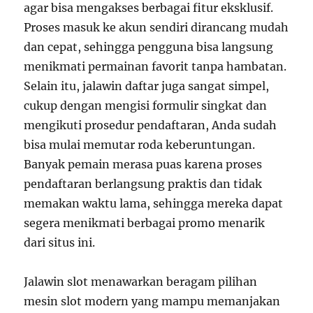
agar bisa mengakses berbagai fitur eksklusif.
Proses masuk ke akun sendiri dirancang mudah
dan cepat, sehingga pengguna bisa langsung
menikmati permainan favorit tanpa hambatan.
Selain itu, jalawin daftar juga sangat simpel,
cukup dengan mengisi formulir singkat dan
mengikuti prosedur pendaftaran, Anda sudah
bisa mulai memutar roda keberuntungan.
Banyak pemain merasa puas karena proses
pendaftaran berlangsung praktis dan tidak
memakan waktu lama, sehingga mereka dapat
segera menikmati berbagai promo menarik
dari situs ini.
Jalawin slot menawarkan beragam pilihan
mesin slot modern yang mampu memanjakan