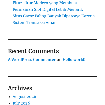
Fitur-fitur Modern yang Membuat
Permainan Slot Digital Lebih Menarik
Situs Gacor Paling Banyak Dipercaya Karena
Sistem Transaksi Aman
Recent Comments
A WordPress Commenter
on
Hello world!
Archives
August 2026
July 2026