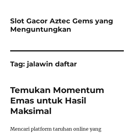
Slot Gacor Aztec Gems yang
Menguntungkan
Tag:
jalawin daftar
Temukan Momentum
Emas untuk Hasil
Maksimal
Mencari platform taruhan online yang