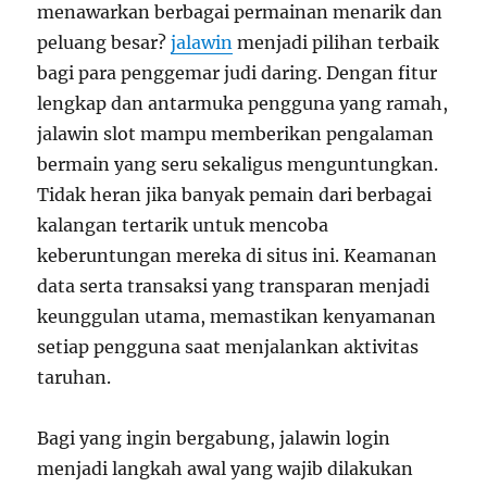
menawarkan berbagai permainan menarik dan
peluang besar?
jalawin
menjadi pilihan terbaik
bagi para penggemar judi daring. Dengan fitur
lengkap dan antarmuka pengguna yang ramah,
jalawin slot mampu memberikan pengalaman
bermain yang seru sekaligus menguntungkan.
Tidak heran jika banyak pemain dari berbagai
kalangan tertarik untuk mencoba
keberuntungan mereka di situs ini. Keamanan
data serta transaksi yang transparan menjadi
keunggulan utama, memastikan kenyamanan
setiap pengguna saat menjalankan aktivitas
taruhan.
Bagi yang ingin bergabung, jalawin login
menjadi langkah awal yang wajib dilakukan