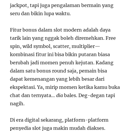
jackpot, tapi juga pengalaman bermain yang
seru dan bikin lupa waktu.
Fitur bonus dalam slot modern adalah daya
tarik lain yang nggak boleh diremehkan. Free
spin, wild symbol, scatter, multiplier—
kombinasi fitur ini bisa bikin putaran biasa
berubah jadi momen penuh kejutan. Kadang
dalam satu bonus round saja, pemain bisa
dapat kemenangan yang lebih besar dari
ekspektasi. Ya, mirip momen ketika kamu buka
chat dan ternyata…
dia
bales. Deg-degan tapi
nagih.
Di era digital sekarang, platform-platform
penyedia slot juga makin mudah diakses.