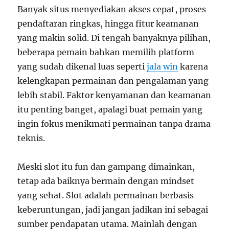
Banyak situs menyediakan akses cepat, proses
pendaftaran ringkas, hingga fitur keamanan
yang makin solid. Di tengah banyaknya pilihan,
beberapa pemain bahkan memilih platform
yang sudah dikenal luas seperti
jala win
karena
kelengkapan permainan dan pengalaman yang
lebih stabil. Faktor kenyamanan dan keamanan
itu penting banget, apalagi buat pemain yang
ingin fokus menikmati permainan tanpa drama
teknis.
Meski slot itu fun dan gampang dimainkan,
tetap ada baiknya bermain dengan mindset
yang sehat. Slot adalah permainan berbasis
keberuntungan, jadi jangan jadikan ini sebagai
sumber pendapatan utama. Mainlah dengan